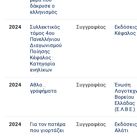
δάκρυσε ο
ελληνισμός
2024
Συλλεκτικός
Εκδόσει
τόμος 4ου
Κέφαλος
Πανελλήνιου
Διαγωνισμού
Ποίησης
Κέφαλος :
Κατηγορία
ενηλίκων
2024
Αθλο...
Ένωση
γραφήματα
Λογοτεχ
Βορείου
Ελλάδας
(Ε.Λ.Β.Ε.)
2024
Για τον πατέρα
Συγγραφέας
Εκδόσει
που γιορτάζει
Αλάτι