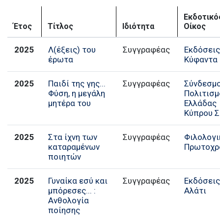
Εκδοτικό
Έτος
Τίτλος
Ιδιότητα
Οίκος
2025
Λ(έξεις) του
Συγγραφέας
Εκδόσει
έρωτα
Κύφαντα
2025
Παιδί της γης...
Σύνδεσμ
Φύση, η µεγάλη
Πολιτισμ
µητέρα του
Ελλάδας
Κύπρου 
2025
Στα ίχνη των
Συγγραφέας
Φιλολογι
καταραμένων
Πρωτοχρ
ποιητών
2025
Γυναίκα εσύ και
Συγγραφέας
Εκδόσει
μπόρεσες... :
Αλάτι
Ανθολογία
ποίησης