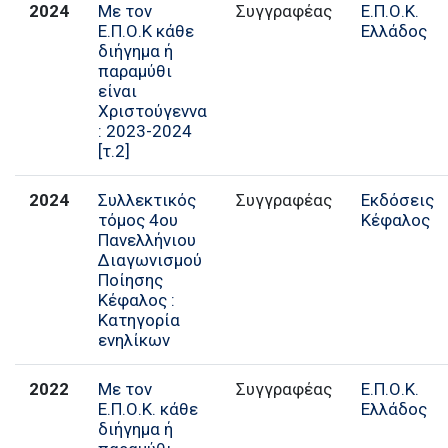
2024
Με τον
Συγγραφέας
Ε.Π.Ο.Κ.
Ε.Π.Ο.Κ κάθε
Ελλάδος
διήγημα ή
παραμύθι
είναι
Χριστούγεννα
: 2023-2024
[τ.2]
2024
Συλλεκτικός
Εκδόσεις
τόμος 4ου
Κέφαλος
Πανελλήνιου
Διαγωνισμού
Ποίησης
Κέφαλος :
Κατηγορία
ενηλίκων
2022
Με τον
Συγγραφέας
Ε.Π.Ο.Κ.
Ε.Π.Ο.Κ. κάθε
Ελλάδος
διήγημα ή