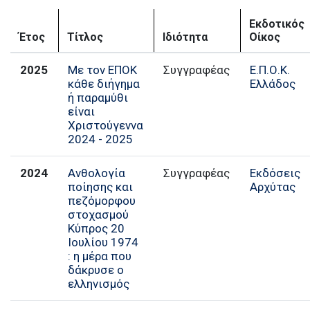
Εκδοτικός
Έτος
Τίτλος
Ιδιότητα
Οίκος
2025
Mε τον ΕΠΟΚ
Συγγραφέας
Ε.Π.Ο.Κ.
κάθε διήγημα
Ελλάδος
ή παραμύθι
είναι
Χριστούγεννα
2024 - 2025
2024
Ανθολογία
Εκδόσεις
ποίησης και
Αρχύτας
πεζόμορφου
στοχασμού
Κύπρος 20
Ιουλίου 1974
: η μέρα που
δάκρυσε ο
ελληνισμός