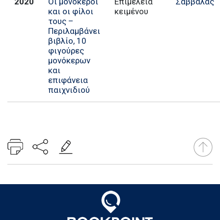
2020
Οι μονόκεροι
Επιμέλεια
Σαββάλας
και οι φίλοι
κειμένου
τους –
Περιλαμβάνει
βιβλίο, 10
φιγούρες
μονόκερων
και
επιφάνεια
παιχνιδιού