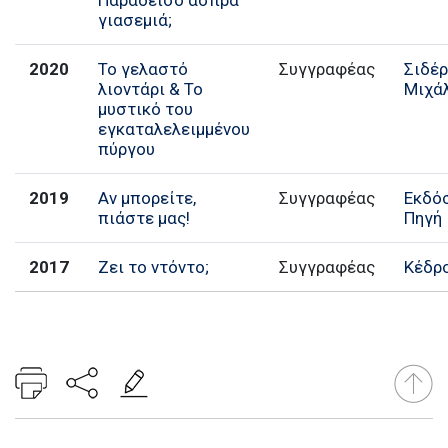
γιασεμιά;
2020
Το γελαστό
Συγγραφέας
Σιδέ
λιοντάρι & Το
Μιχά
μυστικό του
εγκαταλελειμμένου
πύργου
2019
Αν μπορείτε,
Συγγραφέας
Εκδό
πιάστε μας!
Πηγή
2017
Ζει το ντόντο;
Συγγραφέας
Κέδρ