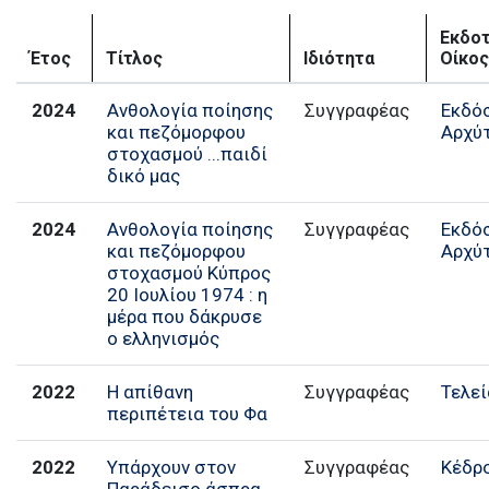
Εκδοτ
Έτος
Τίτλος
Ιδιότητα
Οίκος
2024
Ανθολογία ποίησης
Εκδό
και πεζόμορφου
Αρχύ
στοχασμού ...παιδί
δικό μας
2024
Ανθολογία ποίησης
Εκδό
και πεζόμορφου
Αρχύ
στοχασμού Κύπρος
20 Ιουλίου 1974 : η
μέρα που δάκρυσε
ο ελληνισμός
2022
Η απίθανη
Συγγραφέας
Τελεί
περιπέτεια του Φα
2022
Υπάρχουν στον
Συγγραφέας
Κέδρ
Παράδεισο άσπρα