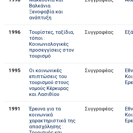
Βαλκάνια.
Ξενοφοβία και
ανάπτυξη
1996
Τουρίστες, ταξίδια,
Συγγραφέας
Εξ
τόποι :
Κοινωνιολογικές
προσεγγίσεις στον
τουρισμό
1995
Οι κοινωνικές
Συγγραφέας
Εθν
επιπτώσεις του
Κο
τουρισμού στους
Ερ
νομούς Κέρκυρας
και Λασιθίου
1991
Έρευνα για τα
Συγγραφέας
Εθν
κοινωνικά
Κο
χαρακτηριστικά της
Ερ
απασχόλησης :
Τουρισμός και