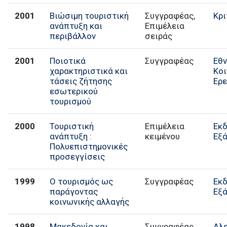
2001
Βιώσιμη τουριστική
Συγγραφέας,
Κρι
ανάπτυξη και
Επιμέλεια
περιβάλλον
σειράς
2001
Ποιοτικά
Συγγραφέας
Εθν
χαρακτηριστικά και
Κο
τάσεις ζήτησης
Ερ
εσωτερικού
τουρισμού
2000
Τουριστική
Επιμέλεια
Εκ
ανάπτυξη :
κειμένου
Εξ
Πολυεπιστημονικές
προσεγγίσεις
1999
Ο τουρισμός ως
Συγγραφέας
Εκ
παράγοντας
Εξ
κοινωνικής αλλαγής
1998
Μακεδονία και
Συγγραφέας
Αλ