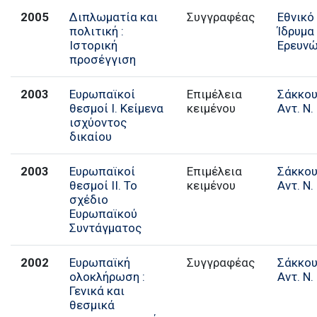
2005
Διπλωματία και
Συγγραφέας
Εθνικό
πολιτική :
Ίδρυμα
Ιστορική
Ερευν
προσέγγιση
2003
Ευρωπαϊκοί
Επιμέλεια
Σάκκο
θεσμοί Ι. Κείμενα
κειμένου
Αντ. Ν.
ισχύοντος
δικαίου
2003
Ευρωπαϊκοί
Επιμέλεια
Σάκκο
θεσμοί ΙΙ. Το
κειμένου
Αντ. Ν.
σχέδιο
Ευρωπαϊκού
Συντάγματος
2002
Ευρωπαϊκή
Συγγραφέας
Σάκκο
ολοκλήρωση :
Αντ. Ν.
Γενικά και
θεσμικά