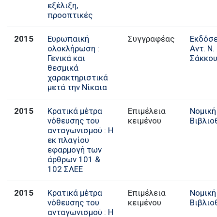
εξέλιξη,
προοπτικές
2015
Ευρωπαική
Συγγραφέας
Εκδόσε
ολοκλήρωση :
Αντ. Ν.
Γενικά και
Σάκκο
θεσμικά
χαρακτηριστικά
μετά την Νίκαια
2015
Κρατικά μέτρα
Επιμέλεια
Νομική
νόθευσης του
κειμένου
Βιβλιο
ανταγωνισμού : Η
εκ πλαγίου
εφαρμογή των
άρθρων 101 &
102 ΣΛΕΕ
2015
Κρατικά μέτρα
Επιμέλεια
Νομική
νόθευσης του
κειμένου
Βιβλιο
ανταγωνισμού : Η