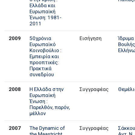
Ελλάδα και
Ευρωπαϊκή
Ένωση: 1981-
2011
2009
50χρόνια
Εισήγηση
Ίδρυμα
Ευρωπαϊκό
Βουλής
Κοινοβούλιο :
Ελλήν
Εμπειρία και
προοπτικές:
Πρακτικά
συνεδρίου
2008
Η Ελλάδα στην
Συγγραφέας
Θεμέλι
Ευρωπαϊκή
Ένωση :
Παρελθόν, παρόν,
μέλλον
2007
The Dynamic of
Συγγραφέας
Σάκκο
the Maastricht
Αντ. Ν.