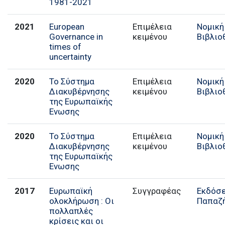
1981-2021
2021
European
Επιμέλεια
Νομική
Governance in
κειμένου
Βιβλιο
times of
uncertainty
2020
Το Σύστημα
Επιμέλεια
Νομική
Διακυβέρνησης
κειμένου
Βιβλιο
της Ευρωπαϊκής
Ενωσης
2020
Το Σύστημα
Επιμέλεια
Νομική
Διακυβέρνησης
κειμένου
Βιβλιο
της Ευρωπαϊκής
Ενωσης
2017
Eυρωπαϊκή
Συγγραφέας
Εκδόσε
ολοκλήρωση : Oι
Παπαζ
πολλαπλές
κρίσεις και οι