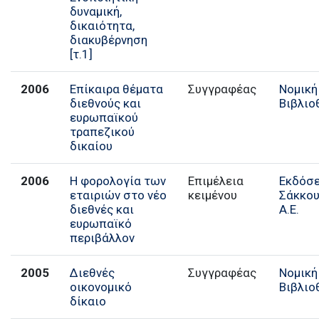
δυναμική,
δικαιότητα,
διακυβέρνηση
[τ.1]
2006
Επίκαιρα θέματα
Συγγραφέας
Νομική
διεθνούς και
Βιβλιο
ευρωπαϊκού
τραπεζικού
δικαίου
2006
Η φορολογία των
Επιμέλεια
Εκδόσε
εταιριών στο νέο
κειμένου
Σάκκο
διεθνές και
Α.Ε.
ευρωπαϊκό
περιβάλλον
2005
Διεθνές
Συγγραφέας
Νομική
οικονομικό
Βιβλιο
δίκαιο