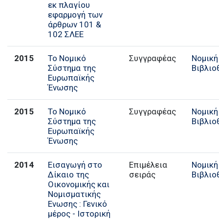
εκ πλαγίου
εφαρμογή των
άρθρων 101 &
102 ΣΛΕΕ
2015
Το Νομικό
Συγγραφέας
Νομική
Σύστημα της
Βιβλιο
Ευρωπαϊκής
Ένωσης
2015
Το Νομικό
Συγγραφέας
Νομική
Σύστημα της
Βιβλιο
Ευρωπαϊκής
Ένωσης
2014
Εισαγωγή στο
Επιμέλεια
Νομική
Δίκαιο της
σειράς
Βιβλιο
Οικονομικής και
Νομισματικής
Ενωσης : Γενικό
μέρος - Ιστορική