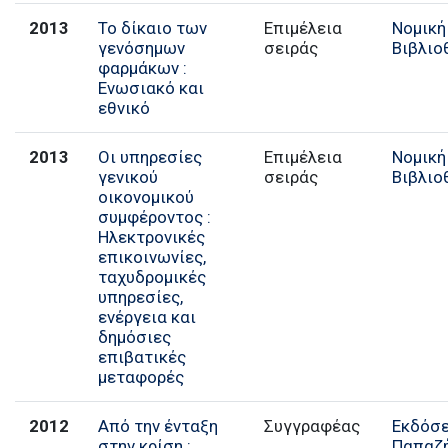
2013
Το δίκαιο των
Επιμέλεια
Νομική
γενόσημων
σειράς
Βιβλιο
φαρμάκων :
Ενωσιακό και
εθνικό
2013
Οι υπηρεσίες
Επιμέλεια
Νομική
γενικού
σειράς
Βιβλιο
οικονομικού
συμφέροντος :
Ηλεκτρονικές
επικοινωνίες,
ταχυδρομικές
υπηρεσίες,
ενέργεια και
δημόσιες
επιβατικές
μεταφορές
2012
Από την ένταξη
Συγγραφέας
Εκδόσε
στην κρίση :
Παπαζ