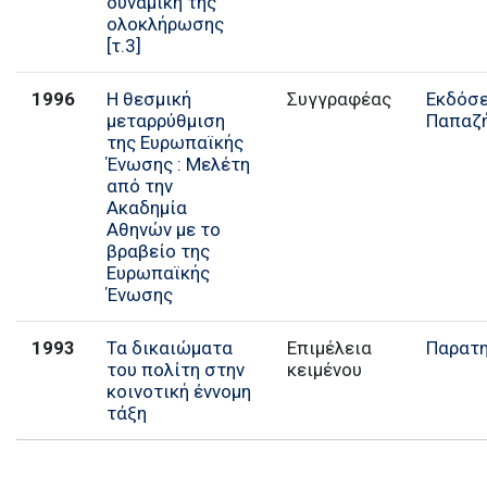
δυναμική της
ολοκλήρωσης
[τ.3]
1996
Η θεσμική
Συγγραφέας
Εκδόσε
μεταρρύθμιση
Παπαζ
της Ευρωπαϊκής
Ένωσης : Μελέτη
από την
Ακαδημία
Αθηνών με το
βραβείο της
Ευρωπαϊκής
Ένωσης
1993
Τα δικαιώματα
Επιμέλεια
Παρατ
του πολίτη στην
κειμένου
κοινοτική έννομη
τάξη