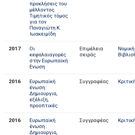
προκλήσεις του
μέλλοντος.
Τιμητικός τόμος
για τον
Παναγιώτη Κ.
Ιωακειμίδη
2017
Οι
Επιμέλεια
Νομική
κεφαλαιαγορές
σειράς
Βιβλιο
στην Ευρωπαϊκή
Ενωση
2016
Ευρωπαϊκή
Συγγραφέας
Κριτικ
ένωση :
Δημιουργια,
εξέλιξη,
προοπτικές
2016
Ευρωπαϊκή
Συγγραφέας
Κριτικ
ένωση :
Δημιουργια,