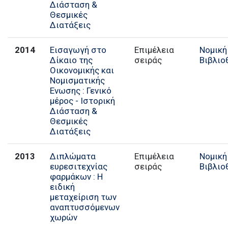
Διάσταση &
Θεσμικές
Διατάξεις
2014
Εισαγωγή στο
Επιμέλεια
Νομική
Δίκαιο της
σειράς
Βιβλιο
Οικονομικής και
Νομισματικής
Ενωσης : Γενικό
μέρος - Ιστορική
Διάσταση &
Θεσμικές
Διατάξεις
2013
Διπλώματα
Επιμέλεια
Νομική
ευρεσιτεχνίας
σειράς
Βιβλιο
φαρμάκων : Η
ειδική
μεταχείριση των
αναπτυσσόμενων
χωρών