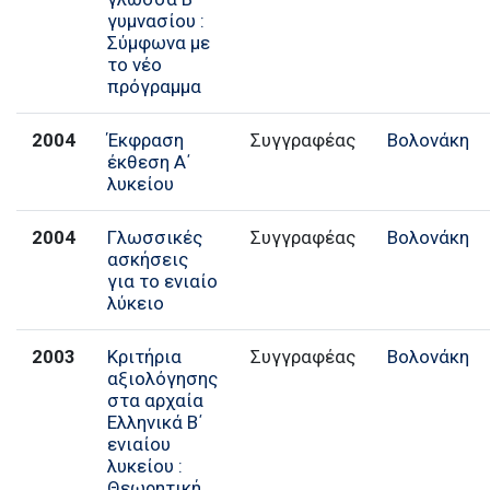
γυμνασίου :
Σύμφωνα με
το νέο
πρόγραμμα
2004
Έκφραση
Συγγραφέας
Βολονάκη
έκθεση Α΄
λυκείου
2004
Γλωσσικές
Συγγραφέας
Βολονάκη
ασκήσεις
για το ενιαίο
λύκειο
2003
Κριτήρια
Συγγραφέας
Βολονάκη
αξιολόγησης
στα αρχαία
Ελληνικά Β΄
ενιαίου
λυκείου :
Θεωρητική