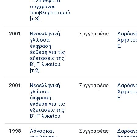
: 126 θέματα
σύγχρονου
προβληματισμού
[τ.3]
2001
Νεοελληνική
Συγγραφέας
Δαρδαν
γλώσσα
Χρήστο
έκφραση -
Ε.
έκθεση για τις
εξετάσεις της
Β΄, Γ΄ λυκείου
[τ.2]
2001
Νεοελληνική
Συγγραφέας
Δαρδαν
γλώσσα
Χρήστο
έκφραση -
Ε.
έκθεση για τις
εξετάσεις της
Β΄, Γ΄ λυκείου
1998
Λόγος και
Συγγραφέας
Δαρδαν
αντίλογος :
Χρήστο