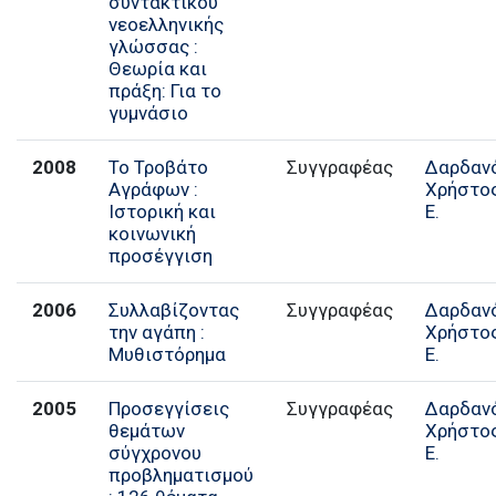
συντακτικού"
νεοελληνικής
γλώσσας :
Θεωρία και
πράξη: Για το
γυμνάσιο
2008
Το Τροβάτο
Συγγραφέας
Δαρδαν
Αγράφων :
Χρήστο
Ιστορική και
Ε.
κοινωνική
προσέγγιση
2006
Συλλαβίζοντας
Συγγραφέας
Δαρδαν
την αγάπη :
Χρήστο
Μυθιστόρημα
Ε.
2005
Προσεγγίσεις
Συγγραφέας
Δαρδαν
θεμάτων
Χρήστο
σύγχρονου
Ε.
προβληματισμού