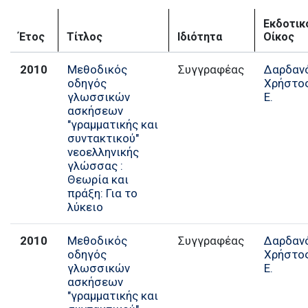
Εκδοτικ
Έτος
Τίτλος
Ιδιότητα
Οίκος
2010
Μεθοδικός
Συγγραφέας
Δαρδαν
οδηγός
Χρήστο
γλωσσικών
Ε.
ασκήσεων
"γραμματικής και
συντακτικού"
νεοελληνικής
γλώσσας :
Θεωρία και
πράξη: Για το
λύκειο
2010
Μεθοδικός
Συγγραφέας
Δαρδαν
οδηγός
Χρήστο
γλωσσικών
Ε.
ασκήσεων
"γραμματικής και