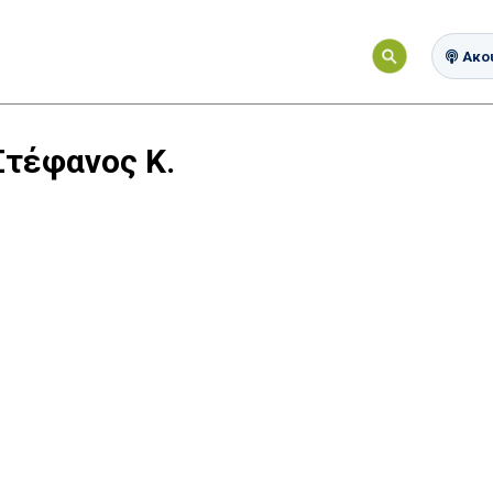
Ακού
Στέφανος Κ.