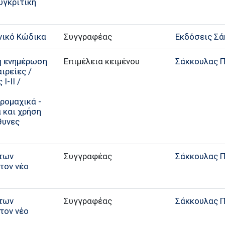
υγκριτική
νικό Κώδικα
Συγγραφέας
Εκδόσεις Σά
7η ενημέρωση
Επιμέλεια κειμένου
Σάκκουλας Π.
αιρείες /
Ι-ΙΙ /
ρομαχικά -
α και χρήση
θυνες
 των
Συγγραφέας
Σάκκουλας Π.
τον νέο
 των
Συγγραφέας
Σάκκουλας Π.
τον νέο