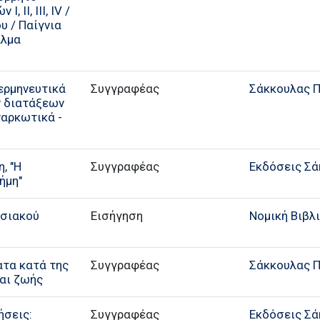
 ΙΙ, ΙΙΙ, IV /
υ / Παίγνια
αλμα
ερμηνευτικά
Συγγραφέας
Σάκκουλας Π.
ν διατάξεων
ναρκωτικά -
, "Η
Συγγραφέας
Εκδόσεις Σά
ήμη"
υσιακού
Εισήγηση
Νομική Βιβλ
ματα κατά της
Συγγραφέας
Σάκκουλας Π.
και ζωής
ήσεις:
Συγγραφέας
Εκδόσεις Σά