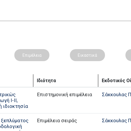
Επιμέλεια
Εικαστικά
Ιδιότητα
Εκδοτικός Ο
ατρικώς
Επιστημονική επιμέλεια
Σάκκουλας Π.
γή Ι-ΙΙ,
κή ιδιοκτησία
 ξεπλύματος
Επιμέλεια σειράς
Σάκκουλας Π.
οδολογική