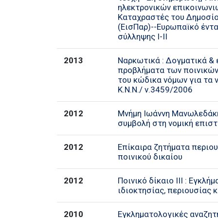
ηλεκτρονικών επικοινωνιών Ι,
Καταχραστές του Δημοσίο
(ΕισΠαρ)--Ευρωπαϊκό έντ
σύλληψης Ι-ΙΙ
2013
Ναρκωτικά : Δογματικά & 
προβλήματα των ποινικώ
του κώδικα νόμων για τα 
Κ.Ν.Ν./ ν.3459/2006
2012
Μνήμη Ιωάννη Μανωλεδάκη
συμβολή στη νομική επιστ
2012
Επίκαιρα ζητήματα περιο
ποινικού δικαίου
2012
Ποινικό δίκαιο ΙΙΙ : Εγκλή
ιδιοκτησίας, περιουσίας 
2010
Εγκληματολογικές αναζητ