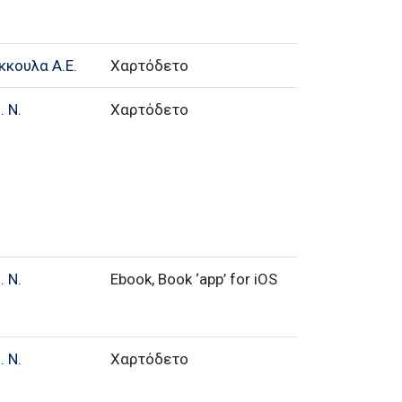
κκουλα Α.Ε.
Χαρτόδετο
 Ν.
Χαρτόδετο
 Ν.
Ebook, Book ‘app’ for iOS
 Ν.
Χαρτόδετο