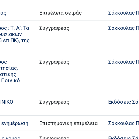
νας
Επιμέλεια σειράς
Σάκκουλας Π.
ς : Τ. Α΄: Τα
Συγγραφέας
Σάκκουλας Π.
ουσιακών
 επ.ΠΚ), της
ρος
Συγγραφέας
Σάκκουλας Π.
τησίας,
ματικής
 Ποινικό
ΙΝΙΚΟ
Συγγραφέας
Εκδόσεις Σά
6η ενημέρωση
Επιστημονική επιμέλεια
Σάκκουλας Π.
 ο νόμος
Συγγραφέας
Εκδόσεις Σά