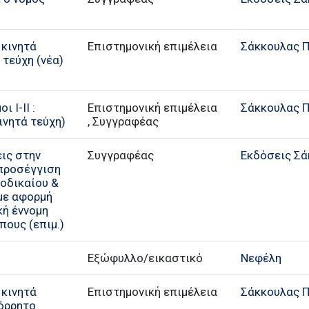
 κινητά
Επιστημονική επιμέλεια
Σάκκουλας Π.
 τεύχη (νέα)
ι Ι-ΙΙ :
Επιστημονική επιμέλεια
Σάκκουλας Π.
ινητά τεύχη)
, Συγγραφέας
ις στην
Συγγραφέας
Εκδόσεις Σά
 προσέγγιση
οδικαίου &
με αφορμή
κή έννομη
ους (επιμ.)
Εξώφυλλο/εικαστικό
Νεφέλη
 κινητά
Επιστημονική επιμέλεια
Σάκκουλας Π.
πόρρητο