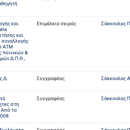
καθηγητή
αγής και
Επιμέλεια σειράς
Σάκκουλας Π.
lata
κτήσης και
ς συναλλαγής
ό ΑΤΜ
ς ποινικών &
μών Δ.Π.Θ.,
ς Δ.
Συγγραφέας
Σάκκουλας Α
από
Συγγραφέας
Σάκκουλας Π.
ητες στη
: Από το
2008