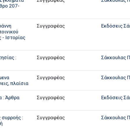
 Εγκλήματα
Συγγραφέας
Σάκκουλας Π.
ρθρο 207-
ωάννη
Συγγραφέας
Εκδόσεις Σά
ποινικού
 - Ιστορίας
ησίας :
Συγγραφέας
Σάκκουλας Π.
μενα
Συγγραφέας
Σάκκουλας Π.
εις, πλαίσια
α : Άρθρα
Συγγραφέας
Εκδόσεις Σά
 συρροής :
Συγγραφέας
Σάκκουλας Π.
οή