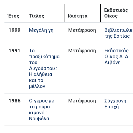
Εκδοτικός
Έτος
Τίτλος
Ιδιότητα
Οίκος
1999
Μεγάλη γη
Μετάφραση
Βιβλιοπωλε
της Εστίας
1991
Το
Μετάφραση
Εκδοτικός
πραξικόπημα
Οίκος Α. Α.
του
Λιβάνη
Αυγούστου :
Η αλήθεια
και το
μέλλον
1986
Ο γέρος με
Μετάφραση
Σύγχρονη
το μαύρο
Εποχή
κιμονό :
Νουβέλα