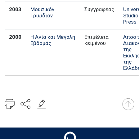
2003
Μουσικόν
Συγγραφέας
Univer
Τριώδιον
Studio
Press
2000
Η Αγία και Μεγάλη
Επιμέλεια
Αποστ
Εβδομάς
κειμένου
Διακο
της
Εκκλη
της
Ελλάδ