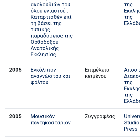
ακολουθιών του
της
όλου ενιαυτού :
Εκκλη
Καταρτισθέν επί
της
τη βάσει της
Ελλάδ
τυπικής
παραδόσεως της
Ορθοδόξου
Ανατολικής
Εκκλησίας
2005
Εγκόλπιον
Επιμέλεια
Αποστ
αναγνώστου και
κειμένου
Διακο
ψάλτου
της
Εκκλη
της
Ελλάδ
2005
Μουσικόν
Συγγραφέας
Univer
πεντηκοστάριον
Studio
Press