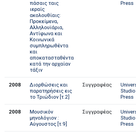
πάσαις ταις
Press
ιεραίς
ακολουθίαις:
Προκείμενα,
Αλληλουϊάρια,
Αντίφωνα και
Κοινωνικά
συμπληρωθέντα
και
αποκατασταθέντα
κατά την αρχαίαν
τάξιν
2008
Διορθώσεις και
Συγγραφέας
Univer
παρατηρήσεις εις
Studio
το Τριώδιον [τ.2]
Press
2008
Μουσικόν
Συγγραφέας
Univer
μηνολόγιον :
Studio
Αύγουστος [τ.9]
Press