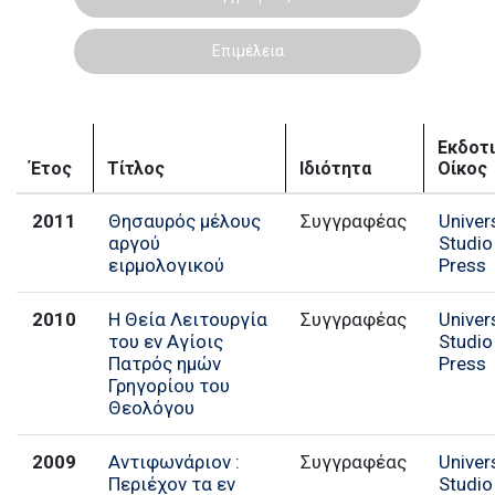
Επιμέλεια
Εκδοτ
Έτος
Τίτλος
Ιδιότητα
Οίκος
2011
Θησαυρός μέλους
Συγγραφέας
Univer
αργού
Studio
ειρμολογικού
Press
2010
Η Θεία Λειτουργία
Συγγραφέας
Univer
του εν Αγίοις
Studio
Πατρός ημών
Press
Γρηγορίου του
Θεολόγου
2009
Αντιφωνάριον :
Συγγραφέας
Univer
Περιέχον τα εν
Studio