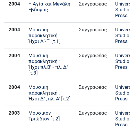
2004
Η Αγία και Μεγάλη
Συγγραφέας
Univer
Εβδομάς
Studio
Press
2004
Μουσική
Συγγραφέας
Univer
παρακλητική :
Studio
Ήχοι Α΄-Γ΄ [τ.1]
Press
2004
Μουσική
Συγγραφέας
Univer
παρακλητική :
Studio
Ήχοι πλ.Β' - πλ. Δ'
Press
[τ.3]
2004
Μουσική
Συγγραφέας
Univer
παρακλητική :
Studio
Ήχοι Δ' , πλ. Α' [τ.2]
Press
2003
Μουσικόν
Συγγραφέας
Univer
Τριώδιον [τ.2]
Studio
Press