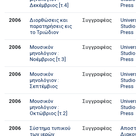
Δεκέμβριος [τ.4]
Press
2006
Διορθώσεις και
Συγγραφέας
Univer
παρατηρήσεις εις
Studio
το Τριώδιον
Press
2006
Μουσικόν
Συγγραφέας
Univer
μηνολόγιον :
Studio
Νοέμβριος [τ.3]
Press
2006
Μουσικόν
Συγγραφέας
Univer
μηνολόγιον :
Studio
Σεπτέμβιος
Press
2006
Μουσικόν
Συγγραφέας
Univer
μηνολόγιον :
Studio
Οκτώβριος [τ.2]
Press
2006
Σύστημα τυπικού
Συγγραφέας
Αποστ
των ιερών
Διακο