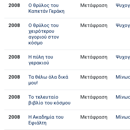
2008
Ο θρύλος του
Μετάφραση
Ψυχογ
Καπετάν Γεράκη
2008
Ο θρύλος του
Μετάφραση
Ψυχογ
χειρότερου
αγοριού στον
κόσμο
2008
Η πύλη του
Μετάφραση
Ψυχογ
γερακιού
2008
Τα θέλω όλα δικά
Μετάφραση
Μίνω
μου!
2008
Το τελευταίο
Μετάφραση
Μίνω
βιβλίο του κόσμου
2008
Η Ακαδημία του
Μετάφραση
Μίνω
Εφιάλτη