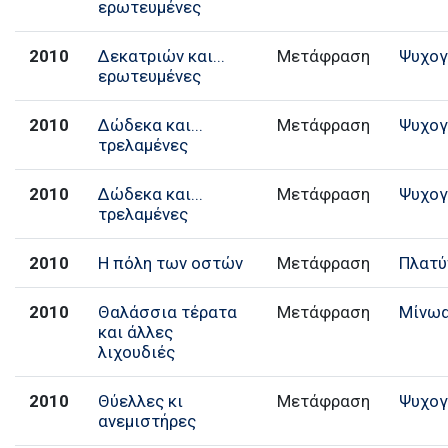
ερωτευμένες
2010
Δεκατριών και...
Μετάφραση
Ψυχογ
ερωτευμένες
2010
Δώδεκα και...
Μετάφραση
Ψυχογ
τρελαμένες
2010
Δώδεκα και...
Μετάφραση
Ψυχογ
τρελαμένες
2010
Η πόλη των οστών
Μετάφραση
Πλατύ
2010
Θαλάσσια τέρατα
Μετάφραση
Μίνω
και άλλες
λιχουδιές
2010
Θύελλες κι
Μετάφραση
Ψυχογ
ανεμιστήρες