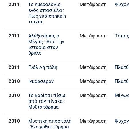
2011
Το ημερολόγιο
Μετάφραση
Ψυχογ
ενός σπασίκλα :
Πως γυρίστηκε η
ταινία
2011
Αλέξανδρος ο
Μετάφραση
Τόπο
Μέγας : Από την
ιστορία στον
θρύλο
2011
Γυάλινη πόλη
Μετάφραση
Πλατύ
2010
Ινκάρσερον
Μετάφραση
Πλατύ
2010
Το κορίτσι πίσω
Μετάφραση
Μίνω
από τον πίνακα :
Μυθιστόρημα
2010
Μυστική αποστολή
Μετάφραση
Ψυχογ
: Ένα μυθιστόρημα