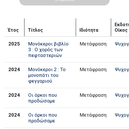
Εκδοτ
Έτος
Τίτλος
Ιδιότητα
Οίκος
2025
Μονόκεροι βιβλίο
Μετάφραση
Ψυχογ
3 : Ο χορός των
πεφταστεριών
2024
Μονόκεροι 2 : Το
Μετάφραση
Ψυχογ
μονοπάτι του
φεγγαριού
2024
Οι όρκοι που
Μετάφραση
Ψυχογ
προδώσαμε
2024
Οι όρκοι που
Μετάφραση
Ψυχογ
προδώσαμε