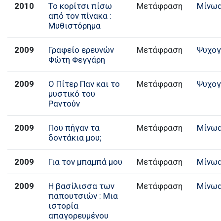
2010
Το κορίτσι πίσω
Μετάφραση
Μίνω
από τον πίνακα :
Μυθιστόρημα
2009
Γραφείο ερευνών
Μετάφραση
Ψυχογ
Φώτη Φεγγάρη
2009
Ο Πίτερ Παν και το
Μετάφραση
Ψυχογ
μυστικό του
Ραντούν
2009
Που πήγαν τα
Μετάφραση
Μίνω
δοντάκια μου;
2009
Για τον μπαμπά μου
Μετάφραση
Μίνω
2009
Η βασίλισσα των
Μετάφραση
Μίνω
παπουτσιών : Μια
ιστορία
απαγορευμένου