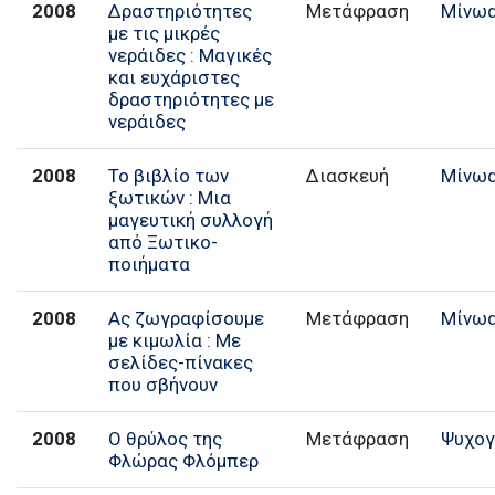
2008
Δραστηριότητες
Μετάφραση
Μίνω
με τις μικρές
νεράιδες : Μαγικές
και ευχάριστες
δραστηριότητες με
νεράιδες
2008
Το βιβλίο των
Διασκευή
Μίνω
ξωτικών : Μια
μαγευτική συλλογή
από Ξωτικο-
ποιήματα
2008
Ας ζωγραφίσουμε
Μετάφραση
Μίνω
με κιμωλία : Με
σελίδες-πίνακες
που σβήνουν
2008
Ο θρύλος της
Μετάφραση
Ψυχογ
Φλώρας Φλόμπερ