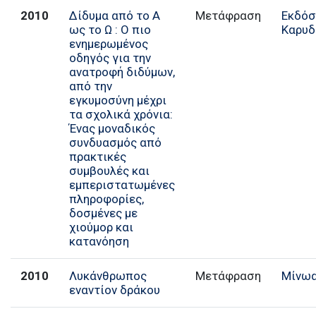
2010
Δίδυμα από το Α
Μετάφραση
Εκδόσ
ως το Ω : Ο πιο
Καρυδ
ενημερωμένος
οδηγός για την
ανατροφή διδύμων,
από την
εγκυμοσύνη μέχρι
τα σχολικά χρόνια:
Ένας μοναδικός
συνδυασμός από
πρακτικές
συμβουλές και
εμπεριστατωμένες
πληροφορίες,
δοσμένες με
χιούμορ και
κατανόηση
2010
Λυκάνθρωπος
Μετάφραση
Μίνω
εναντίον δράκου