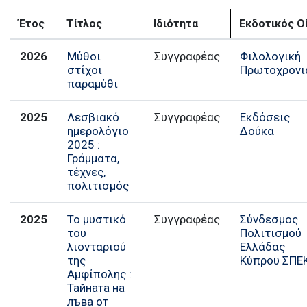
Έτος
Τίτλος
Ιδιότητα
Εκδοτικός Ο
2026
Μύθοι
Συγγραφέας
Φιλολογική
στίχοι
Πρωτοχρονι
παραμύθι
2025
Λεσβιακό
Συγγραφέας
Εκδόσεις
ημερολόγιο
Δούκα
2025 :
Γράμματα,
τέχνες,
πολιτισμός
2025
Το µυστικό
Συγγραφέας
Σύνδεσμος
του
Πολιτισμού
λιονταριού
Ελλάδας
της
Κύπρου ΣΠΕ
Αµφίπολης :
Тайната на
лъва от