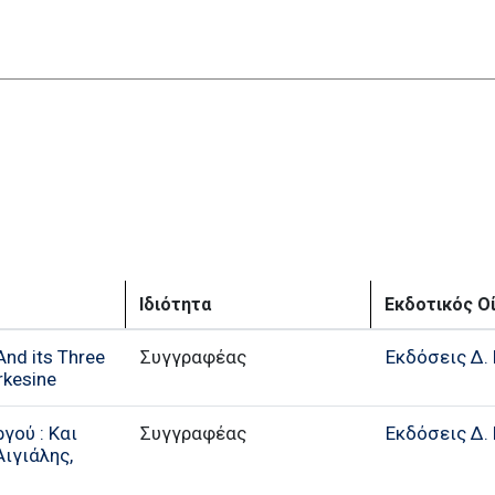
Ιδιότητα
Εκδοτικός Ο
And its Three
Συγγραφέας
Εκδόσεις Δ. 
rkesine
γού : Και
Συγγραφέας
Εκδόσεις Δ. 
ιγιάλης,