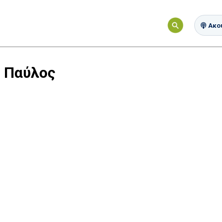
Ακού
 Παύλος