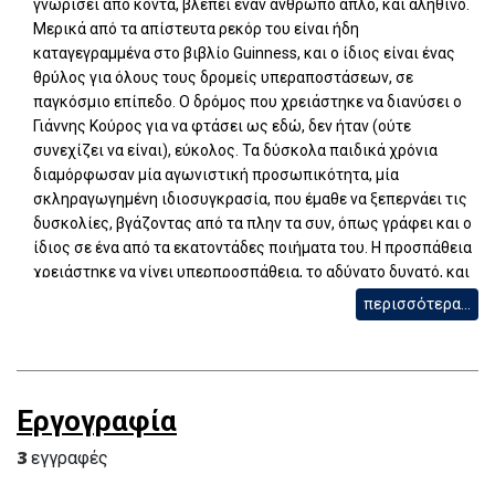
γνωρίσει από κοντά, βλέπει έναν άνθρωπο απλό, και αληθινό.
Μερικά από τα απίστευτα ρεκόρ του είναι ήδη
καταγεγραμμένα στο βιβλίο Guinness, και ο ίδιος είναι ένας
θρύλος για όλους τους δρομείς υπεραποστάσεων, σε
παγκόσμιο επίπεδο. Ο δρόμος που χρειάστηκε να διανύσει ο
Γιάννης Κούρος για να φτάσει ως εδώ, δεν ήταν (ούτε
συνεχίζει να είναι), εύκολος. Τα δύσκολα παιδικά χρόνια
διαμόρφωσαν μία αγωνιστική προσωπικότητα, μία
σκληραγωγημένη ιδιοσυγκρασία, που έμαθε να ξεπερνάει τις
δυσκολίες, βγάζοντας από τα πλην τα συν, όπως γράφει και ο
ίδιος σε ένα από τα εκατοντάδες ποιήματα του. Η προσπάθεια
χρειάστηκε να γίνει υπερπροσπάθεια, το αδύνατο δυνατό, και
η απογοήτευση πείσμα για να φτάσει κάθε φορά στο στόχο
περισσότερα...
του. Το 1990 αναγκάστηκε από τις καταστάσεις αλλά και
εξαιτίας της έλλειψης στήριξης από το επίσημο Ελληνικό
κράτος, να μεταναστεύσει στην Αυστραλία, όπου έμεινε για
δέκα χρόνια. Επέστρεψε στην Ελλάδα το 2000 και έκτοτε
Εργογραφία
συνεχίζει να λαμβάνει μέρος σε αγώνες στο εσωτερικό και
στο εξωτερικό με την ίδια επιτυχία. Είναι χαρακτηριστικό ότι
3
εγγραφές
το 2005 κατέρριψε το δικό του παγκόσμιο ρεκόρ των έξι
ημερών που είχε κάνει 21 χρόνια πριν ! Αυτό που δεν είναι