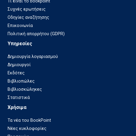
προσωπικό Blog του συγγραφέως
Τι είναι το bookpoint
Συχνές ερωτήσεις
Οδηγίες αναζήτησης
Επικοινωνία
Πολιτική απορρήτου (GDPR)
Υπηρεσίες
Δημιουργία λογαριασμού
Δημιουργοί
Εκδότες
Βιβλιοπώλες
Βιβλιοσκώληκες
Στατιστικά
Χρήσιμα
Τα νέα του BookPoint
Νέες κυκλοφορίες