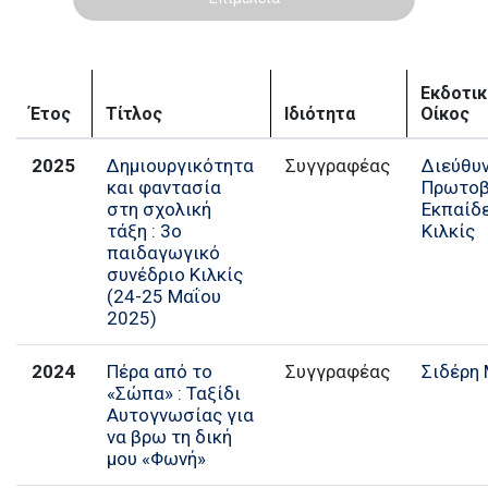
Εκδοτι
Έτος
Τίτλος
Ιδιότητα
Οίκος
2025
Δημιουργικότητα
Συγγραφέας
Διεύθυ
και φαντασία
Πρωτοβ
στη σχολική
Εκπαίδ
τάξη : 3ο
Κιλκίς
παιδαγωγικό
συνέδριο Κιλκίς
(24-25 Μαΐου
2025)
2024
Πέρα από το
Συγγραφέας
Σιδέρη
«Σώπα» : Ταξίδι
Αυτογνωσίας για
να βρω τη δική
μου «Φωνή»