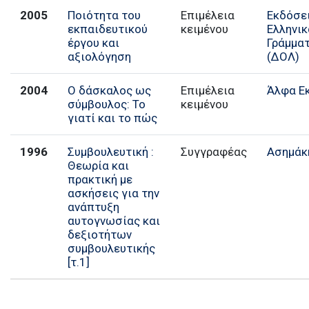
2005
Ποιότητα του
Επιμέλεια
Εκδόσε
εκπαιδευτικού
κειμένου
Ελληνικ
έργου και
Γράμμα
αξιολόγηση
(ΔΟΛ)
2004
Ο δάσκαλος ως
Επιμέλεια
Άλφα Ε
σύμβουλος: Το
κειμένου
γιατί και το πώς
1996
Συμβουλευτική :
Συγγραφέας
Ασημάκ
Θεωρία και
πρακτική με
ασκήσεις για την
ανάπτυξη
αυτογνωσίας και
δεξιοτήτων
συμβουλευτικής
[τ.1]