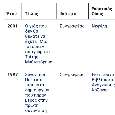
Εκδοτικός
Έτος
Τίτλος
Ιδιότητα
Οίκος
2001
Ο γιός που
Συγγραφέας
Νεφέλη
δεν θα
θέλατε να
έχετε : Μια
ιστορία γι'
απογεύματα
Τρίτης:
Μυθιστόρημα
1997
Συνάντηση :
Συγγραφέας
Ινστιτούτο
Πεζά και
Βιβλίου και
ποιήματα
Ανάγνωσης
δημιουργών
Κοζάνης
που πήραν
μέρος στην
πρώτη
συνάντηση