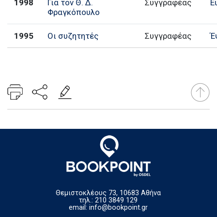
1998
Για τον Θ. Δ.
Συγγραφέας
Ε
Φραγκόπουλο
1995
Οι συζητητές
Συγγραφέας
Έ
Θεμιστοκλέους 73, 10683 Αθήνα
τηλ.: 210 3849 129
email:
info@bookpoint.gr