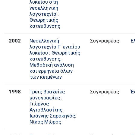
λυκείου στη
νεοελληνική
λογοτεχνία :
Θεωρητικής
κατεύθυνσης
2002
Νεοελληνική
Συγγραφέας
Ε
λογοτεχνία Γ΄ ενιαίου
λυκείου : Θεωρητικής
κατεύθυνσης:
Μεθοδική ανάλυση
και ερμηνεία όλων
των κειμένων
1998
Τρεις βραχείες
Συγγραφέας
Έ
μονογραφίες :
Γιώργος
Αγιοβλασίτης:
Ιωάννης Σαρακηνός:
Νίκος Μώρος