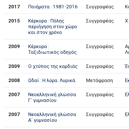
2017
Ποιήματα : 1981-2016
Συγγραφέας
Κ
2015
Κέρκυρα : Πόλης
Συγγραφέας
Χ
περιήγηση στον χώρο
και στον χρόνο
2009
Κέρκυρα :
Συγγραφέας
Α
Ταξιδιωτικός οδηγός
Λ
2009
Ο χτύπος της καρδιάς
Συγγραφέας
Έ
2008
Ωδαί : Η λύρα. Λυρικά.
Μετάφραση
Ε
2007
Νεοελληνική γλώσσα
Συγγραφέας
Ε
Γ΄ γυμνασίου
2007
Νεοελληνική γλώσσα
Συγγραφέας
Ε
Α΄ γυμνασίου