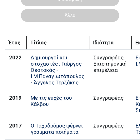
Άλλα
Έτος
Τίτλος
Ιδιότητα
Ε
2022
Δημιουργοί και
Συγγραφέας,
Ε
στοχαστές : Γιώργος
Επιστημονική
Ι
Θεοτοκάς -
επιμέλεια
Ι.Μ.Παναγιωτόπουλος
- Άγγελος Τερζάκης
2019
Με τις ευχές του
Συγγραφέας
Ε
Κάλβου
Κ
Σ
2017
Ο Ταχυδρόμος φέρνει
Συγγραφέας
Ε
γράμματα ποιήματα
Τ