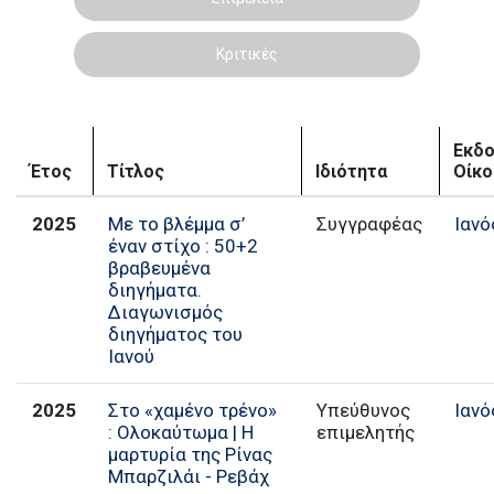
Κριτικές
Εκδο
Έτος
Τίτλος
Ιδιότητα
Οίκο
2025
Με το βλέμμα σ’
Συγγραφέας
Ιανό
έναν στίχο : 50+2
βραβευμένα
διηγήματα.
Διαγωνισμός
διηγήματος του
Ιανού
2025
Στο «χαμένο τρένο»
Υπεύθυνος
Ιανό
: Ολοκαύτωμα | Η
επιμελητής
μαρτυρία της Ρίνας
Μπαρζιλάι - Ρεβάχ