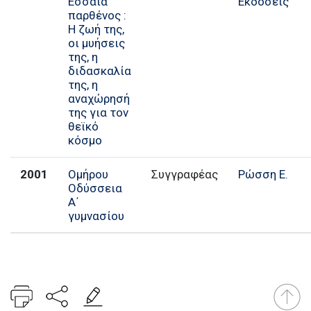
Εσσαία
Εκδόσεις
παρθένος :
Η ζωή της,
οι μυήσεις
της, η
διδασκαλία
της, η
αναχώρησή
της για τον
θεϊκό
κόσμο
2001
Ομήρου
Συγγραφέας
Ρώσση Ε.
Οδύσσεια
Α΄
γυμνασίου