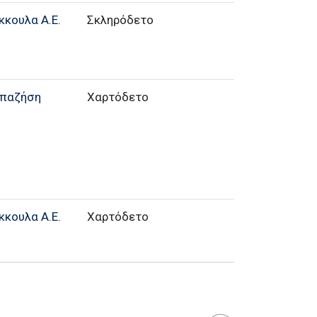
κκουλα Α.Ε.
Σκληρόδετο
απαζήση
Χαρτόδετο
κκουλα Α.Ε.
Χαρτόδετο