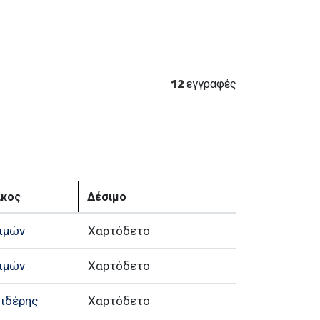
12
εγγραφές
ίκος
Δέσιμο
ιμών
Χαρτόδετο
ιμών
Χαρτόδετο
Σιδέρης
Χαρτόδετο