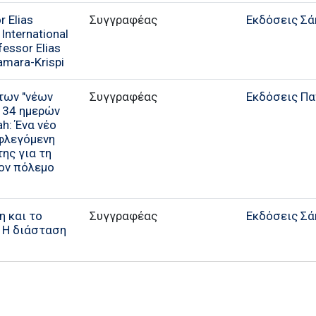
 Elias
Συγγραφέας
Εκδόσεις Σά
 International
fessor Elias
Samara-Krispi
των "νέων
Συγγραφέας
Εκδόσεις Π
 34 ημερών
ah: Ένα νέο
 φλεγόμενη
της για τη
τον πόλεμο
η και το
Συγγραφέας
Εκδόσεις Σά
: Η διάσταση