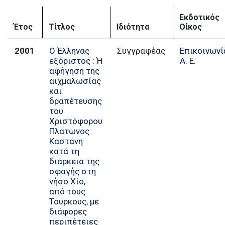
Εκδοτικός
Έτος
Τίτλος
Ιδιότητα
Οίκος
2001
Ο Έλληνας
Συγγραφέας
Επικοινωνί
εξόριστος : Ή
Α. Ε.
αφήγηση της
αιχμαλωσίας
και
δραπέτευσης
του
Χριστόφορου
Πλάτωνος
Καστάνη
κατά τη
διάρκεια της
σφαγής στη
νήσο Χίο,
από τους
Τούρκους, με
διάφορες
περιπέτειες