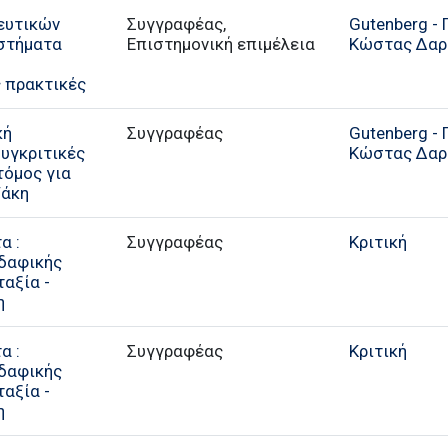
ευτικών
Συγγραφέας,
Gutenberg - 
υστήματα
Επιστημονική επιμέλεια
Κώστας Δαρ
ς πρακτικές
κή
Συγγραφέας
Gutenberg - 
υγκριτικές
Κώστας Δαρ
τόμος για
ζάκη
α :
Συγγραφέας
Κριτική
δαφικής
αξία -
η
α :
Συγγραφέας
Κριτική
δαφικής
αξία -
η