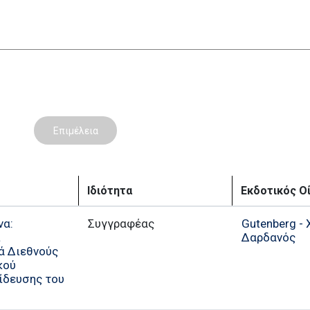
Επιμέλεια
Ιδιότητα
Εκδοτικός Ο
να:
Συγγραφέας
Gutenberg -
ι
Δαρδανός
ά Διεθνούς
κού
ίδευσης του