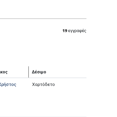
19
εγγραφές
ίκος
Δέσιμο
 Χρήστος
Χαρτόδετο