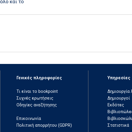
όλο και το
Γενικές πληροφορίες
Υπηρεσίες
Τι είναι το bookpoint
Δημιουργία
Συχνές ερωτήσεις
Δημιουργοί
Οδηγίες αναζήτησης
Εκδότες
Βιβλιοπώλε
Επικοινωνία
Βιβλιοσκώλ
Πολιτική απορρήτου (GDPR)
Στατιστικά