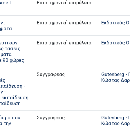
me I :
Επιστημονική επιμέλεια
ν :
Επιστημονική επιμέλεια
Εκδοτικός Ό
ήματα
ευτικών
Επιστημονική επιμέλεια
Εκδοτικός Ό
ες τάσεις
ήματα
ε 90 χώρες
Συγγραφέας
Gutenberg - 
κές
Κώστας Δαρ
κπαίδευση -
ν -
ν εκπαίδευση
κπαίδευση
κόσμο που
Συγγραφέας
Gutenberg - 
α την
Κώστας Δαρ