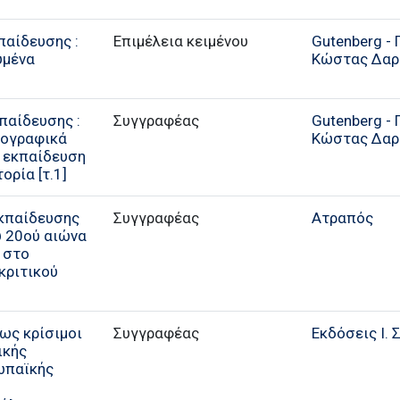
παίδευσης :
Επιμέλεια κειμένου
Gutenberg - 
υμένα
Κώστας Δαρ
παίδευσης :
Συγγραφέας
Gutenberg - 
ιογραφικά
Κώστας Δαρ
, εκπαίδευση
ορία [τ.1]
εκπαίδευσης
Συγγραφέας
Ατραπός
υ 20ού αιώνα
 στο
κριτικού
ως κρίσιμοι
Συγγραφέας
Εκδόσεις Ι. 
ικής
ωπαϊκής