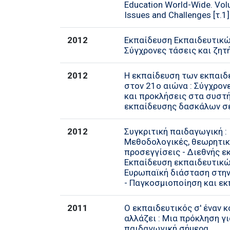
Education World-Wide. Volu
Issues and Challenges [τ.1]
2012
Εκπαίδευση Εκπαιδευτικώ
Σύγχρονες τάσεις και ζητ
2012
Η εκπαίδευση των εκπαιδ
στον 21ο αιώνα : Σύγχρον
και προκλήσεις στα συστ
εκπαίδευσης δασκάλων σ
2012
Συγκριτική παιδαγωγική :
Μεθοδολογικές, θεωρητι
προσεγγίσεις - Διεθνής ε
Εκπαίδευση εκπαιδευτικώ
Ευρωπαϊκή διάσταση στη
- Παγκοσμιοποίηση και ε
2011
Ο εκπαιδευτικός σ' έναν 
αλλάζει : Μια πρόκληση γι
παιδαγωγική σήμερα