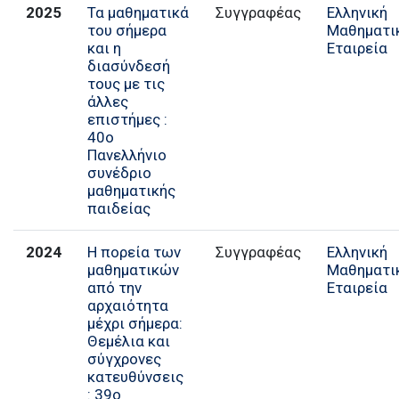
2025
Τα μαθηματικά
Συγγραφέας
Ελληνική
του σήμερα
Μαθηματι
και η
Εταιρεία
διασύνδεσή
τους με τις
άλλες
επιστήμες :
40ο
Πανελλήνιο
συνέδριο
μαθηματικής
παιδείας
2024
Η πορεία των
Συγγραφέας
Ελληνική
μαθηματικών
Μαθηματι
από την
Εταιρεία
αρχαιότητα
μέχρι σήμερα:
Θεμέλια και
σύγχρονες
κατευθύνσεις
: 39ο