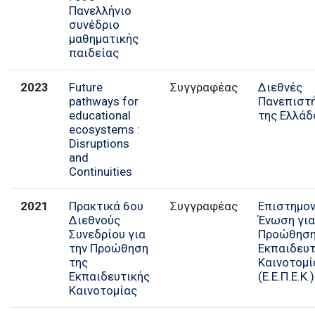
Πανελλήνιο
συνέδριο
μαθηματικής
παιδείας
2023
Future
Συγγραφέας
Διεθνές
pathways for
Πανεπιστ
educational
της Ελλάδ
ecosystems :
Disruptions
and
Continuities
2021
Πρακτικά 6ου
Επιστημον
Διεθνούς
Ένωση για
Συνεδρίου για
Προώθηση
την Προώθηση
Εκπαιδευτ
της
Καινοτομί
Εκπαιδευτικής
(Ε.Ε.Π.Ε.Κ.)
Καινοτομίας