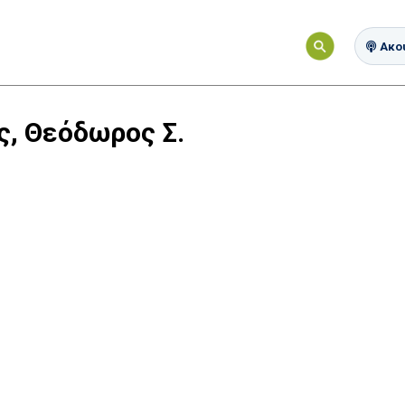
Ακού
, Θεόδωρος Σ.