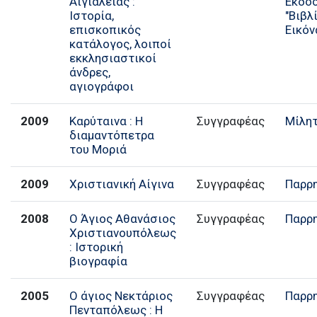
Αιγιαλείας :
Εκδό
Ιστορία,
"Βιβλ
επισκοπικός
Εικόν
κατάλογος, λοιποί
εκκλησιαστικοί
άνδρες,
αγιογράφοι
2009
Καρύταινα : Η
Συγγραφέας
Μίλη
διαμαντόπετρα
του Μοριά
2009
Χριστιανική Αίγινα
Συγγραφέας
Παρρ
2008
Ο Άγιος Αθανάσιος
Συγγραφέας
Παρρ
Χριστιανουπόλεως
: Ιστορική
βιογραφία
2005
Ο άγιος Νεκτάριος
Συγγραφέας
Παρρ
Πενταπόλεως : Η