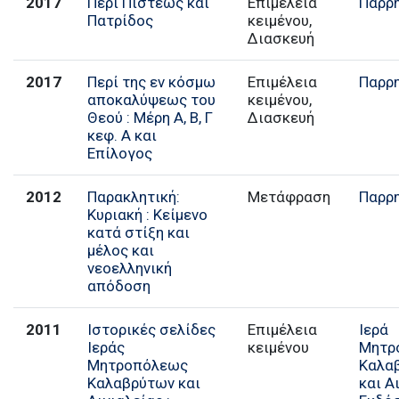
2017
Περί Πίστεως και
Επιμέλεια
Παρρ
Πατρίδος
κειμένου,
Διασκευή
2017
Περί της εν κόσμω
Επιμέλεια
Παρρ
αποκαλύψεως του
κειμένου,
Θεού : Μέρη Α, Β, Γ
Διασκευή
κεφ. Α και
Επίλογος
2012
Παρακλητική:
Μετάφραση
Παρρ
Κυριακή : Κείμενο
κατά στίξη και
μέλος και
νεοελληνική
απόδοση
2011
Ιστορικές σελίδες
Επιμέλεια
Ιερά
Ιεράς
κειμένου
Μητρ
Μητροπόλεως
Καλα
Καλαβρύτων και
και Α