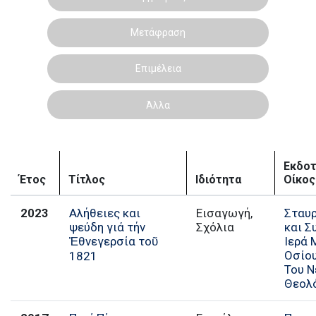
Μετάφραση
Επιμέλεια
Άλλα
Εκδοτ
Έτος
Τίτλος
Ιδιότητα
Οίκος
2023
Αλήθειες και
Εισαγωγή,
Σταυ
ψεύδη γιά τήν
Σχόλια
και Σ
Ἐθνεγερσία τοῦ
Ιερά 
Οσίο
1821
Του Ν
Θεολ