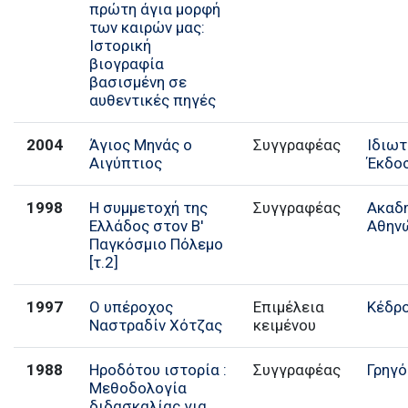
πρώτη άγια μορφή
των καιρών μας:
Ιστορική
βιογραφία
βασισμένη σε
αυθεντικές πηγές
2004
Άγιος Μηνάς ο
Συγγραφέας
Ιδιωτ
Αιγύπτιος
Έκδο
1998
Η συμμετοχή της
Συγγραφέας
Ακαδ
Ελλάδος στον Β'
Αθην
Παγκόσμιο Πόλεμο
[τ.2]
1997
Ο υπέροχος
Επιμέλεια
Κέδρ
Ναστραδίν Χότζας
κειμένου
1988
Ηροδότου ιστορία :
Συγγραφέας
Γρηγό
Μεθοδολογία
διδασκαλίας για