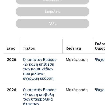
Επιμέλεια
Άλλα
Εκδο
Έτος
Τίτλος
Ιδιότητα
Οίκο
2026
Ο καπετάν Βράκας
Μετάφραση
Ψυχο
-2- και η επίθεση
των καμπινέδων
που μιλάνε -
έγχρωμη έκδοση
2026
Ο καπετάν Βράκας
Μετάφραση
Ψυχο
-3- και η εισβολή
των υπερβολικά
άτακτων