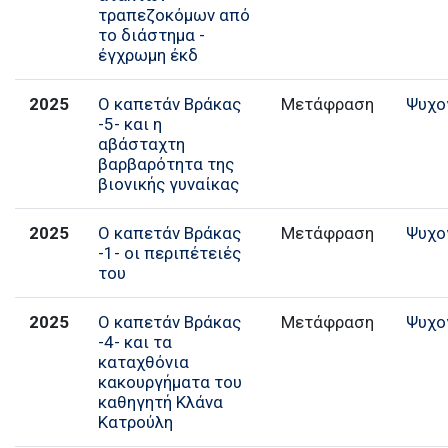
τραπεζοκόμων από
το διάστημα -
έγχρωμη έκδ
2025
Ο καπετάν Βράκας
Μετάφραση
Ψυχο
-5- και η
αβάσταχτη
βαρβαρότητα της
βιονικής γυναίκας
2025
Ο καπετάν Βράκας
Μετάφραση
Ψυχο
-1- οι περιπέτειές
του
2025
Ο καπετάν Βράκας
Μετάφραση
Ψυχο
-4- και τα
καταχθόνια
κακουργήματα του
καθηγητή Κλάνα
Κατρούλη