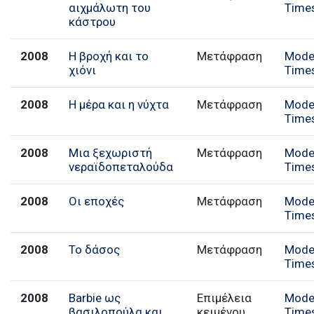
αιχμάλωτη του
Time
κάστρου
2008
Η βροχή και το
Μετάφραση
Mode
χιόνι
Time
2008
Η μέρα και η νύχτα
Μετάφραση
Mode
Time
2008
Μια ξεχωριστή
Μετάφραση
Mode
νεραϊδοπεταλούδα
Time
2008
Οι εποχές
Μετάφραση
Mode
Time
2008
Το δάσος
Μετάφραση
Mode
Time
2008
Barbie ως
Επιμέλεια
Mode
βασιλοπούλα και
κειμένου
Time