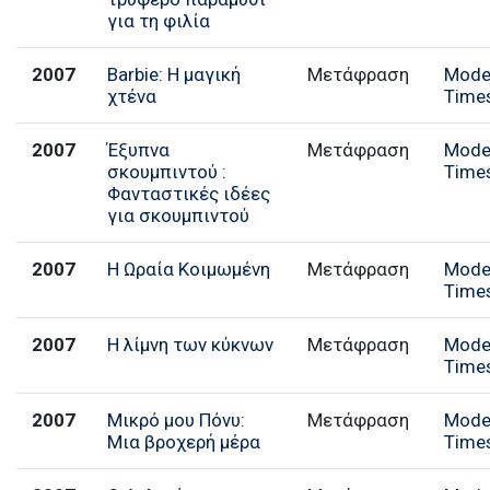
για τη φιλία
2007
Barbie: Η μαγική
Μετάφραση
Mode
χτένα
Time
2007
Έξυπνα
Μετάφραση
Mode
σκουμπιντού :
Time
Φανταστικές ιδέες
για σκουμπιντού
2007
Η Ωραία Κοιμωμένη
Μετάφραση
Mode
Time
2007
Η λίμνη των κύκνων
Μετάφραση
Mode
Time
2007
Μικρό μου Πόνυ:
Μετάφραση
Mode
Μια βροχερή μέρα
Time