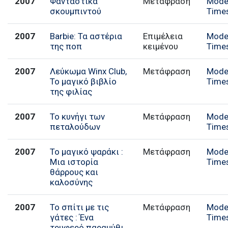
2007
Φανταστικά
Μετάφραση
Mode
σκουμπιντού
Time
2007
Barbie: Τα αστέρια
Επιμέλεια
Mode
της ποπ
κειμένου
Time
2007
Λεύκωμα Winx Club,
Μετάφραση
Mode
Το μαγικό βιβλίο
Time
της φιλίας
2007
Το κυνήγι των
Μετάφραση
Mode
πεταλούδων
Time
2007
Το μαγικό ψαράκι :
Μετάφραση
Mode
Μια ιστορία
Time
θάρρους και
καλοσύνης
2007
Το σπίτι με τις
Μετάφραση
Mode
γάτες : Ένα
Time
τρυφερό παραμύθι