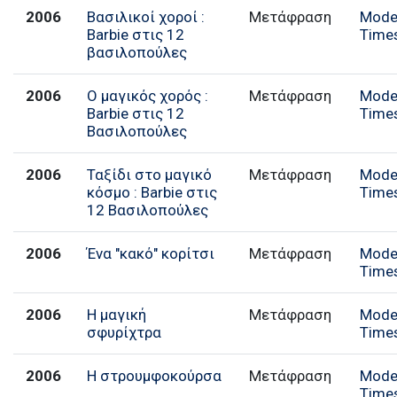
2006
Βασιλικοί χοροί :
Μετάφραση
Mode
Barbie στις 12
Time
βασιλοπούλες
2006
Ο μαγικός χορός :
Μετάφραση
Mode
Barbie στις 12
Time
Βασιλοπούλες
2006
Ταξίδι στο μαγικό
Μετάφραση
Mode
κόσμο : Barbie στις
Time
12 Βασιλοπούλες
2006
Ένα "κακό" κορίτσι
Μετάφραση
Mode
Time
2006
Η μαγική
Μετάφραση
Mode
σφυρίχτρα
Time
2006
Η στρουμφοκούρσα
Μετάφραση
Mode
Time