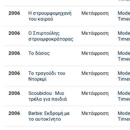
2006
Η στρουμφομηχανή
Μετάφραση
Mode
του καιρού
Time
2006
Ο Σπιρτούλης
Μετάφραση
Mode
στρουμφοκράτορας
Time
2006
Το δάσος
Μετάφραση
Mode
Time
2006
Το τραγούδι του
Μετάφραση
Mode
Ντορεμί
Time
2006
Scoubidou : Μια
Μετάφραση
Mode
τρέλα για παιδιά
Time
2006
Barbie: Εκδρομή με
Μετάφραση
Mode
το αυτοκίνητο
Time