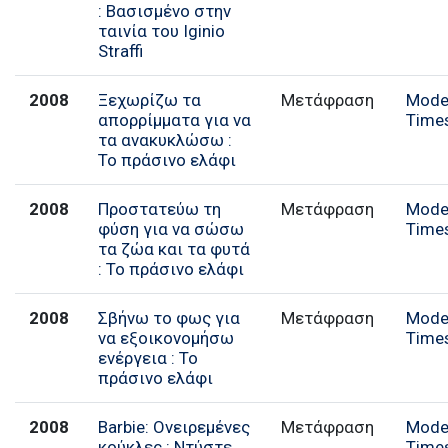
: Βασισμένο στην
ταινία του Iginio
Straffi
2008
Ξεχωρίζω τα
Μετάφραση
Mode
απορρίμματα για να
Time
τα ανακυκλώσω :
Το πράσινο ελάφι
2008
Προστατεύω τη
Μετάφραση
Mode
φύση για να σώσω
Time
τα ζώα και τα φυτά
: Το πράσινο ελάφι
2008
Σβήνω το φως για
Μετάφραση
Mode
να εξοικονομήσω
Time
ενέργεια : Το
πράσινο ελάφι
2008
Barbie: Ονειρεμένες
Μετάφραση
Mode
κούκλες : Ντύστε
Time