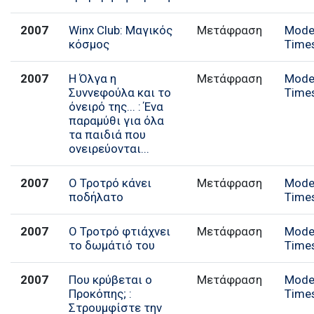
2007
Winx Club: Μαγικός
Μετάφραση
Mode
κόσμος
Time
2007
Η Όλγα η
Μετάφραση
Mode
Συννεφούλα και το
Time
όνειρό της... : Ένα
παραμύθι για όλα
τα παιδιά που
ονειρεύονται...
2007
Ο Τροτρό κάνει
Μετάφραση
Mode
ποδήλατο
Time
2007
Ο Τροτρό φτιάχνει
Μετάφραση
Mode
το δωμάτιό του
Time
2007
Που κρύβεται ο
Μετάφραση
Mode
Προκόπης; :
Time
Στρουμφίστε την