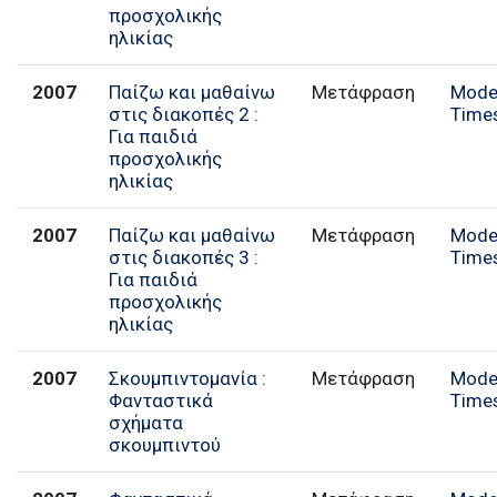
προσχολικής
ηλικίας
2007
Παίζω και μαθαίνω
Μετάφραση
Mode
στις διακοπές 2 :
Time
Για παιδιά
προσχολικής
ηλικίας
2007
Παίζω και μαθαίνω
Μετάφραση
Mode
στις διακοπές 3 :
Time
Για παιδιά
προσχολικής
ηλικίας
2007
Σκουμπιντομανία :
Μετάφραση
Mode
Φανταστικά
Time
σχήματα
σκουμπιντού