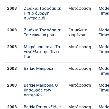
2008
Ζωάκια Τοσοδάκια:
Μετάφραση
Mode
Η πιο όμορφη
Time
συντροφιά!
2008
Ζωάκια Τοσοδάκια:
Επιμέλεια
Mode
Το λεύκωμά μου
κειμένου
Time
2008
Μικρό μου πόνυ: Τα
Μετάφραση
Mode
γενέθλια της Πίνκι
Time
Πάι
2008
Barbie Mariposa
Μετάφραση
Mode
Time
2008
Barbie Mariposa, Ο
Μετάφραση
Mode
θησαυρός των
Time
αστεριών
2008
Barbie Ραπουνζέλ, Η
Μετάφραση
Mode