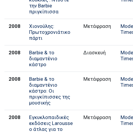
την Barbie
πριγκίπισσα
2008
Χιονούλης:
Μετάφραση
Mode
Πρωτοχρονιάτικο
Time
πάρτι
2008
Barbie & το
Διασκευή
Mode
διαμαντένιο
Time
κάστρο
2008
Barbie & το
Μετάφραση
Mode
διαμαντένιο
Time
κάστρο: Οι
πριγκίπισσες της
μουσικής
2008
Εγκυκλοπαιδικές
Μετάφραση
Mode
εκδόσεις Larousse
Time
ο άτλας για το