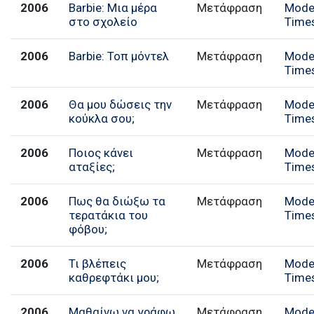
2006
Barbie: Μια μέρα
Μετάφραση
Mode
στο σχολείο
Time
2006
Barbie: Τοπ μόντελ
Μετάφραση
Mode
Time
2006
Θα μου δώσεις την
Μετάφραση
Mode
κούκλα σου;
Time
2006
Ποιος κάνει
Μετάφραση
Mode
αταξίες;
Time
2006
Πως θα διώξω τα
Μετάφραση
Mode
τερατάκια του
Time
φόβου;
2006
Τι βλέπεις
Μετάφραση
Mode
καθρεφτάκι μου;
Time
2006
Μαθαίνω να γράφω
Μετάφραση
Mode