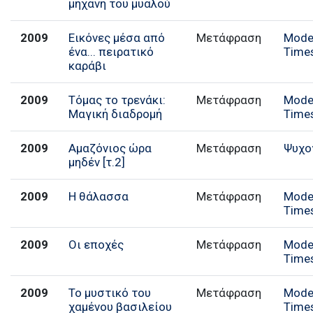
μηχανή του μυαλού
2009
Εικόνες μέσα από
Μετάφραση
Mode
ένα... πειρατικό
Time
καράβι
2009
Τόμας το τρενάκι:
Μετάφραση
Mode
Μαγική διαδρομή
Time
2009
Αμαζόνιος ώρα
Μετάφραση
Ψυχο
μηδέν [τ.2]
2009
Η θάλασσα
Μετάφραση
Mode
Time
2009
Οι εποχές
Μετάφραση
Mode
Time
2009
Το μυστικό του
Μετάφραση
Mode
χαμένου βασιλείου
Time