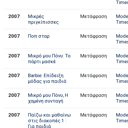
Time
2007
Μικρές
Μετάφραση
Mode
πριγκίπισσες
Time
2007
Ποπ σταρ
Μετάφραση
Mode
Time
2007
Μικρό μου Πόνυ: Το
Μετάφραση
Mode
πάρτι μασκέ
Time
2007
Barbie: Επίδειξη
Μετάφραση
Mode
μόδας για παιδιά
Time
2007
Μικρό μου Πόνυ, Η
Μετάφραση
Mode
χαμένη συνταγή
Time
2007
Παίζω και μαθαίνω
Μετάφραση
Mode
στις διακοπές 1 :
Time
Για παιδιά