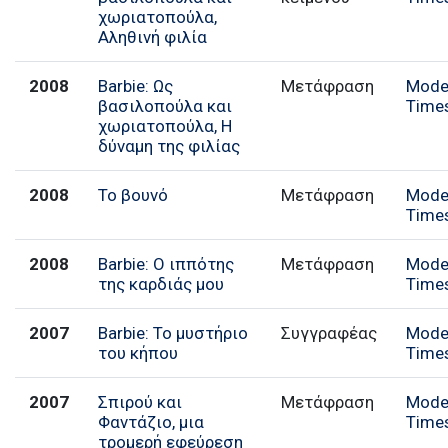
χωριατοπούλα,
Αληθινή φιλία
2008
Barbie: Ως
Μετάφραση
Mode
βασιλοπούλα και
Time
χωριατοπούλα, Η
δύναμη της φιλίας
2008
Το βουνό
Μετάφραση
Mode
Time
2008
Barbie: Ο ιππότης
Μετάφραση
Mode
της καρδιάς μου
Time
2007
Barbie: Το μυστήριο
Συγγραφέας
Mode
του κήπου
Time
2007
Σπιρού και
Μετάφραση
Mode
Φαντάζιο, μια
Time
τρομερή εφεύρεση