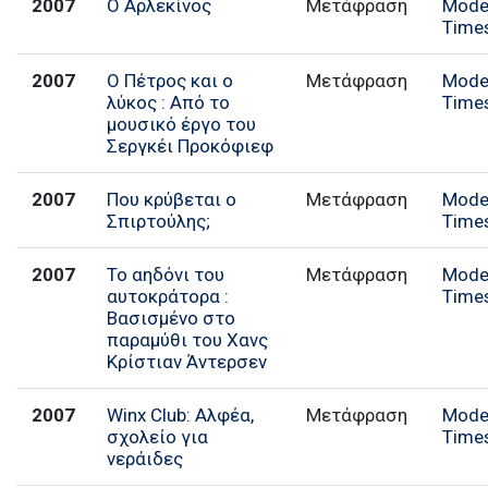
2007
Ο Αρλεκίνος
Μετάφραση
Mode
Time
2007
Ο Πέτρος και ο
Μετάφραση
Mode
λύκος : Από το
Time
μουσικό έργο του
Σεργκέι Προκόφιεφ
2007
Που κρύβεται ο
Μετάφραση
Mode
Σπιρτούλης;
Time
2007
Το αηδόνι του
Μετάφραση
Mode
αυτοκράτορα :
Time
Βασισμένο στο
παραμύθι του Χανς
Κρίστιαν Άντερσεν
2007
Winx Club: Αλφέα,
Μετάφραση
Mode
σχολείο για
Time
νεράιδες