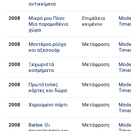
αντικείμενα
2008
Μικρό μου Πόνυ:
Επιμέλεια
Mode
Μια παραμυθένια
κειμένου
Time
χώρα
2008
Μοντέρνα ρούχα
Μετάφραση
Mode
και αξεσουάρ
Time
2008
Ξεχωριστά
Μετάφραση
Mode
κοσμήματα
Time
2008
Πρωτότυπες
Μετάφραση
Mode
κάρτες και δώρα
Time
2008
Χαρούμενο πάρτι
Μετάφραση
Mode
Time
2008
Barbie: Οι
Μετάφραση
Mode
πριγκίπισσες και
Time