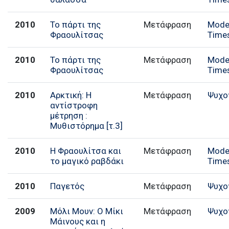
2010
Το πάρτι της
Μετάφραση
Mode
Φραουλίτσας
Time
2010
Το πάρτι της
Μετάφραση
Mode
Φραουλίτσας
Time
2010
Αρκτική: Η
Μετάφραση
Ψυχο
αντίστροφη
μέτρηση :
Μυθιστόρημα [τ.3]
2010
Η Φραουλίτσα και
Μετάφραση
Mode
το μαγικό ραβδάκι
Time
2010
Παγετός
Μετάφραση
Ψυχο
2009
Μόλι Μουν: Ο Μίκι
Μετάφραση
Ψυχο
Μάινους και η