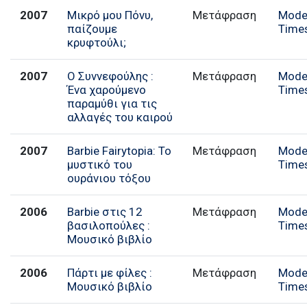
2007
Μικρό μου Πόνυ,
Μετάφραση
Mode
παίζουμε
Time
κρυφτούλι;
2007
Ο Συννεφούλης :
Μετάφραση
Mode
Ένα χαρούμενο
Time
παραμύθι για τις
αλλαγές του καιρού
2007
Barbie Fairytopia: Το
Μετάφραση
Mode
μυστικό του
Time
ουράνιου τόξου
2006
Barbie στις 12
Μετάφραση
Mode
βασιλοπούλες :
Time
Μουσικό βιβλίο
2006
Πάρτι με φίλες :
Μετάφραση
Mode
Μουσικό βιβλίο
Time