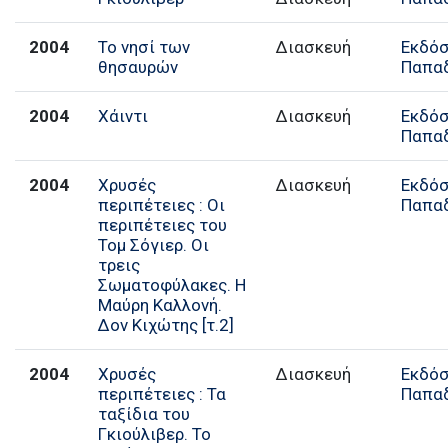
2004
Το νησί των
Διασκευή
Εκδόσ
θησαυρών
Παπα
2004
Χάιντι
Διασκευή
Εκδόσ
Παπα
2004
Χρυσές
Διασκευή
Εκδόσ
περιπέτειες : Οι
Παπα
περιπέτειες του
Τομ Σόγιερ. Οι
τρεις
Σωματοφύλακες. Η
Μαύρη Καλλονή.
Δον Κιχώτης [τ.2]
2004
Χρυσές
Διασκευή
Εκδόσ
περιπέτειες : Τα
Παπα
ταξίδια του
Γκιούλιβερ. Το