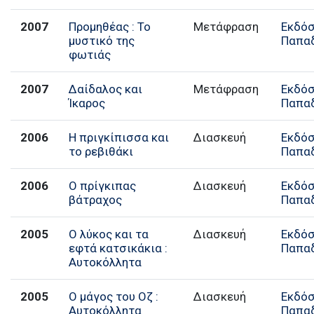
2007
Προμηθέας : Το
Μετάφραση
Εκδόσ
μυστικό της
Παπα
φωτιάς
2007
Δαίδαλος και
Μετάφραση
Εκδόσ
Ίκαρος
Παπα
2006
Η πριγκίπισσα και
Διασκευή
Εκδόσ
το ρεβιθάκι
Παπα
2006
Ο πρίγκιπας
Διασκευή
Εκδόσ
βάτραχος
Παπα
2005
Ο λύκος και τα
Διασκευή
Εκδόσ
εφτά κατσικάκια :
Παπα
Αυτοκόλλητα
2005
Ο μάγος του Οζ :
Διασκευή
Εκδόσ
Αυτοκόλλητα
Παπα