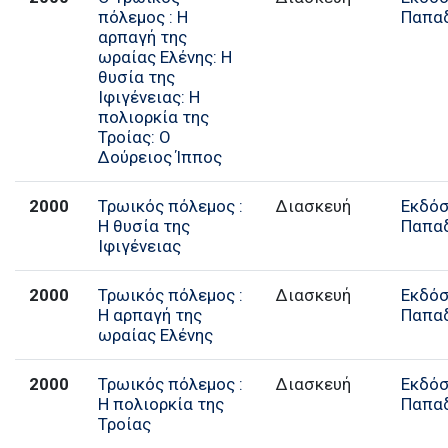
πόλεμος : Η
Παπα
αρπαγή της
ωραίας Ελένης: Η
θυσία της
Ιφιγένειας: Η
πολιορκία της
Τροίας: Ο
Δούρειος Ίππος
2000
Τρωικός πόλεμος :
Διασκευή
Εκδόσ
Η θυσία της
Παπα
Ιφιγένειας
2000
Τρωικός πόλεμος :
Διασκευή
Εκδόσ
Η αρπαγή της
Παπα
ωραίας Ελένης
2000
Τρωικός πόλεμος :
Διασκευή
Εκδόσ
Η πολιορκία της
Παπα
Τροίας