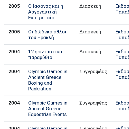
2005
Ο Ιάσονας και η
Διασκευή
Εκδόσ
Αργοναυτική
Παπα
Εκστρατεία
2005
Οι δώδεκα άθλοι
Διασκευή
Εκδόσ
του Ηρακλή
Παπα
2004
12 φανταστικά
Διασκευή
Εκδόσ
παραμύθια
Παπα
2004
Olympic Games in
Συγγραφέας
Εκδόσ
Ancient Greece :
Παπα
Boxing and
Pankration
2004
Olympic Games in
Συγγραφέας
Εκδόσ
Ancient Greece :
Παπα
Equestrian Events
2004
Olympic Games in
Συγγραφέας
Εκδόσ