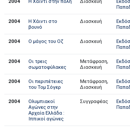
2004
Η Χάιντι στην πόλη
Διασκευή
Εκδόσ
Παπα
2004
Η Χάιντι στο
Διασκευή
Εκδόσ
βουνό
Παπα
2004
Ο μάγος του Οζ
Διασκευή
Εκδόσ
Παπα
2004
Οι τρεις
Μετάφραση,
Εκδόσ
σωματοφύλακες
Διασκευή
Παπα
2004
Οι περιπέτειες
Μετάφραση,
Εκδόσ
του Τομ Σόγερ
Διασκευή
Παπα
2004
Ολυμπιακοί
Συγγραφέας
Εκδόσ
Αγώνες στην
Παπα
Αρχαία Ελλάδα :
Ιππικοί αγώνες