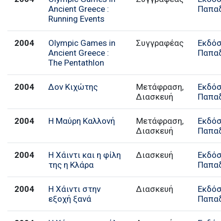
Ancient Greece :
Παπα
Running Events
2004
Olympic Games in
Συγγραφέας
Εκδόσ
Ancient Greece :
Παπα
The Pentathlon
2004
Δον Κιχώτης
Μετάφραση,
Εκδόσ
Διασκευή
Παπα
2004
Η Μαύρη Καλλονή
Μετάφραση,
Εκδόσ
Διασκευή
Παπα
2004
Η Χάιντι και η φίλη
Διασκευή
Εκδόσ
της η Κλάρα
Παπα
2004
Η Χάιντι στην
Διασκευή
Εκδόσ
εξοχή ξανά
Παπα