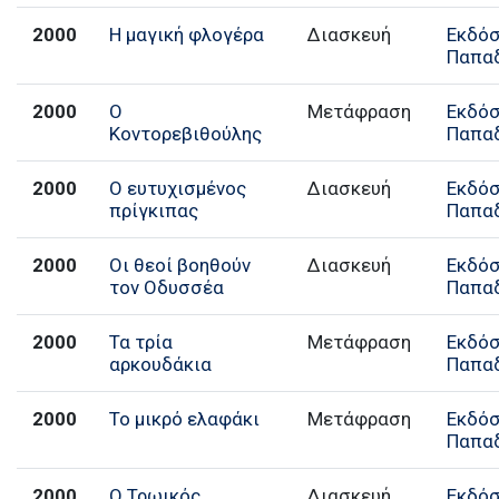
2000
Η μαγική φλογέρα
Διασκευή
Εκδόσ
Παπα
2000
Ο
Μετάφραση
Εκδόσ
Κοντορεβιθούλης
Παπα
2000
Ο ευτυχισμένος
Διασκευή
Εκδόσ
πρίγκιπας
Παπα
2000
Οι θεοί βοηθούν
Διασκευή
Εκδόσ
τον Οδυσσέα
Παπα
2000
Τα τρία
Μετάφραση
Εκδόσ
αρκουδάκια
Παπα
2000
Το μικρό ελαφάκι
Μετάφραση
Εκδόσ
Παπα
2000
Ο Τρωικός
Διασκευή
Εκδόσ