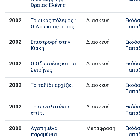
Ωραίας Ελένης
2002
Τρωικός πόλεμος :
Διασκευή
Εκδόσ
Ο Δούρειος Ίππος
Παπα
2002
Επιστροφή στην
Διασκευή
Εκδόσ
Ιθάκη
Παπα
2002
Ο Οδυσσέας και οι
Διασκευή
Εκδόσ
Σειρήνες
Παπα
2002
Το ταξίδι αρχίζει
Διασκευή
Εκδόσ
Παπα
2002
Το σοκολατένιο
Διασκευή
Εκδόσ
σπίτι
Παπα
2000
Αγαπημένα
Μετάφραση
Εκδόσ
παραμύθια
Παπα