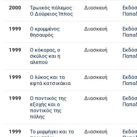
2000
Τρωικός πόλεμος :
Διασκευή
Εκδόσ
Ο Δούρειος Ίππος
Παπα
1999
Ο κρυμμένος
Διασκευή
Εκδόσ
θησαυρός
Παπα
1999
Ο κόκορας, ο
Διασκευή
Εκδόσ
σκύλος και η
Παπα
αλεπού
1999
Ο λύκος και τα
Διασκευή
Εκδόσ
εφτά κατσικάκια
Παπα
1999
Ο ποντικός της
Διασκευή
Εκδόσ
εξοχής και ο
Παπα
ποντικός της
πόλης
1999
Το μυρμήγκι και το
Διασκευή
Εκδόσ