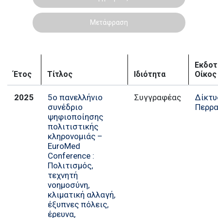
Μετάφραση
Εκδοτ
Έτος
Τίτλος
Ιδιότητα
Οίκος
2025
5ο πανελλήνιο
Συγγραφέας
Δίκτυ
συνέδριο
Περρα
ψηφιοποίησης
πολιτιστικής
κληρονομιάς –
EuroMed
Conference :
Πολιτισμός,
τεχνητή
νοημοσύνη,
κλιματική αλλαγή,
έξυπνες πόλεις,
έρευνα,