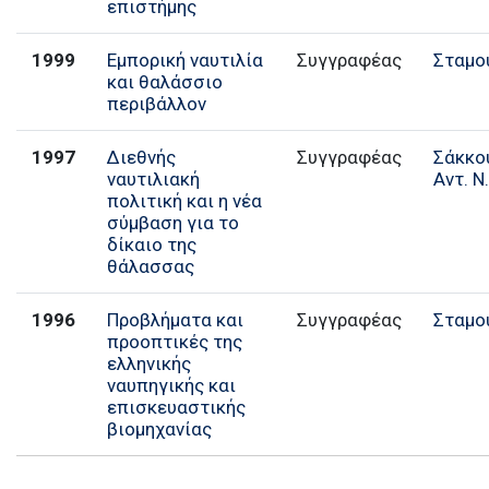
επιστήμης
1999
Εμπορική ναυτιλία
Συγγραφέας
Σταμού
και θαλάσσιο
περιβάλλον
1997
Διεθνής
Συγγραφέας
Σάκκο
ναυτιλιακή
Αντ. Ν
πολιτική και η νέα
σύμβαση για το
δίκαιο της
θάλασσας
1996
Προβλήματα και
Συγγραφέας
Σταμού
προοπτικές της
ελληνικής
ναυπηγικής και
επισκευαστικής
βιομηχανίας