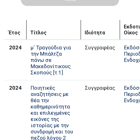
Εκδοτ
Έτος
Τίτλος
Ιδιότητα
Οίκος
2024
μ´ Τραγούδια για
Συγγραφέας
Εκδόσ
την Μπάλτζα
Περιο
πάνω σε
Ενδοχ
Μακεδονίτικους
Σκοπούς [τ.1]
2024
Ποιητικές
Συγγραφέας
Εκδόσ
αναζητήσεις με
Περιο
θέα την
Ενδοχ
καθημερινότητα
και επιλεγμένες
εικόνες της
ιστορίας με την
συνδρομή και του
πεζού λόγου 2