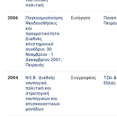
πολιτική
2006
Παγκοσμιοποίηση:
Εισήγηση
Πανεπ
Ψευδαισθήσεις
Πειρα
και
πραγματικότητα :
Διεθνές
επιστημονικό
συνέδριο: 30
Νοεμβρίου - 1
Δεκεμβρίου 2001,
Πειραιάς
2004
Ν.Ε.Β.: Διεθνής
Συγγραφέας
Τζέι &
ναυπηγική
Ελλάς
πολιτική και
στρατηγική
ναυπηγικών και
επισκευαστικών
μονάδων