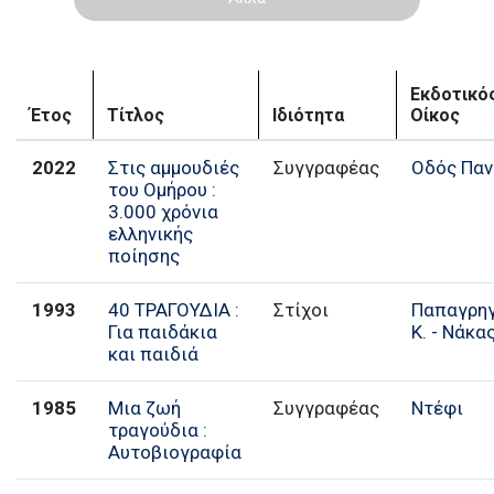
Εκδοτικό
Έτος
Τίτλος
Ιδιότητα
Οίκος
2022
Στις αμμουδιές
Συγγραφέας
Οδός Παν
του Ομήρου :
3.000 χρόνια
ελληνικής
ποίησης
1993
40 ΤΡΑΓΟΥΔΙΑ :
Στίχοι
Παπαγρη
Για παιδάκια
Κ. - Νάκας
και παιδιά
1985
Μια ζωή
Συγγραφέας
Ντέφι
τραγούδια :
Αυτοβιογραφία