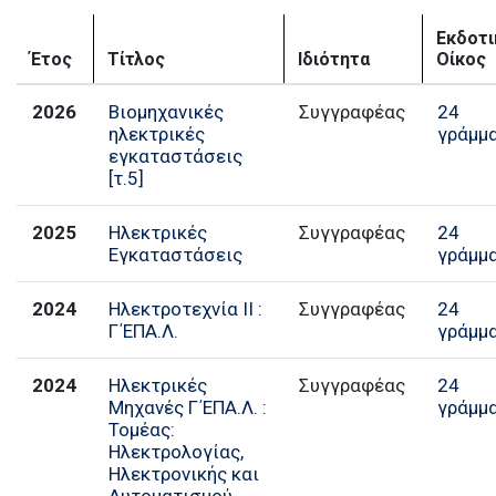
Εκδοτι
Έτος
Τίτλος
Ιδιότητα
Οίκος
2026
Βιομηχανικές
Συγγραφέας
24
ηλεκτρικές
γράμμ
εγκαταστάσεις
[τ.5]
2025
Ηλεκτρικές
Συγγραφέας
24
Εγκαταστάσεις
γράμμ
2024
Ηλεκτροτεχνία II :
Συγγραφέας
24
Γ΄ΕΠΑ.Λ.
γράμμ
2024
Ηλεκτρικές
Συγγραφέας
24
Μηχανές Γ΄ΕΠΑ.Λ. :
γράμμ
Τομέας:
Ηλεκτρολογίας,
Ηλεκτρονικής και
Αυτοματισμού