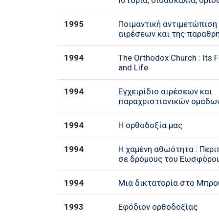
Ιστορία, διδασκαλία, ορι
1995
Ποιμαντική αντιμετώπιση
αιρέσεων και της παραθρ
1994
The Orthodox Church : Its F
and Life
1994
Εγχειρίδιο αιρέσεων και
παραχριστιανικών ομάδω
1994
Η ορθοδοξία μας
1994
Η χαμένη αθωότητα : Περ
σε δρόμους του Εωσφόρο
1994
Μια δικτατορία στο Μπρού
1993
Εφόδιον ορθοδοξίας