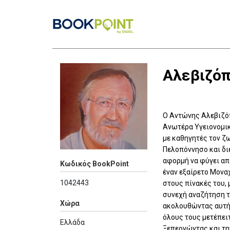
Αλεβιζόπ
Ο Αντώνης Αλεβιζόπ
Ανωτέρα Υγειονομικ
με καθηγητές τον ζ
Πελοπόννησο και δι
αφορμή να φύγει από
Κωδικός BookPoint
έναν εξαίρετο Μονα
1042443
στους πίνακές του, 
συνεχή αναζήτηση τ
Χώρα
ακολουθώντας αυτή 
όλους τους μετέπειτ
Ελλάδα
Ξεπερνώντας και τη