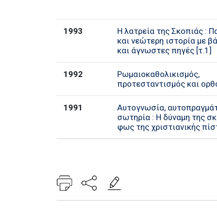
1993
Η λατρεία της Σκοπιάς : 
και νεώτερη ιστορία με 
και άγνωστες πηγές [τ.1]
1992
Ρωμαιοκαθολικισμός,
προτεσταντισμός και ορθ
1991
Αυτογνωσία, αυτοπραγμά
σωτηρία : Η δύναμη της σ
φως της χριστιανικής πί