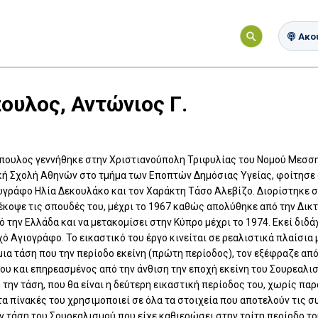
Ακού
ουλος, Αντώνιος Γ.
ουλος γεννήθηκε στην Χριστιανούπολη Τριφυλίας του Νομού Μεσσην
ή Σχολή Αθηνών στο τμήμα των Εποπτών Δημόσιας Υγείας, φοίτησε 
ωγράφο Ηλία Δεκουλάκο και τον Χαράκτη Τάσο Αλεβίζο. Διορίστηκε σ
έκοψε τις σπουδές του, μέχρι το 1967 καθώς απολύθηκε από την Δικ
 την Ελλάδα και να μετακομίσει στην Κύπρο μέχρι το 1974. Εκεί διδ
χό Αγιογράφο. Το εικαστικό του έργο κινείται σε ρεαλιστικά πλαίσι
μια τάση που την περίοδο εκείνη (πρώτη περίοδος), τον εξέφραζε από
ου και επηρεασμένος από την άνθιση την εποχή εκείνη του Σουρεαλισ
την τάση, που θα είναι η δεύτερη εικαστική περίοδος του, χωρίς πα
α πίνακές του χρησιμοποιεί σε όλα τα στοιχεία που αποτελούν τις συ
ν τάση του Σουρεαλισμού που είχε καθιερώσει στην τρίτη περίοδο το