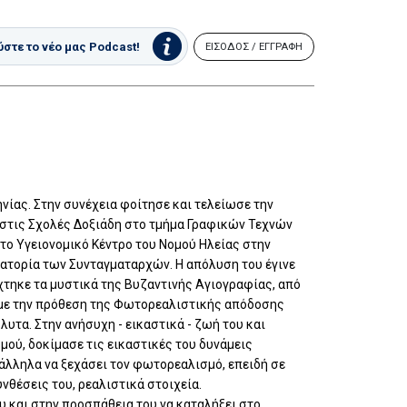
στε το νέο μας Podcast!
ΕΙΣΟΔΟΣ / ΕΓΓΡΑΦΗ
ίας. Στην συνέχεια φοίτησε και τελείωσε την
στις Σχολές Δοξιάδη στο τμήμα Γραφικών Τεχνών
το Υγειονομικό Κέντρο του Νομού Ηλείας στην
τατορία των Συνταγματαρχών. Η απόλυση του έγινε
άχτηκε τα μυστικά της Βυζαντινής Αγιογραφίας, από
α με την πρόθεση της Φωτορεαλιστικής απόδοσης
λυτα. Στην ανήσυχη - εικαστικά - ζωή του και
μού, δοκίμασε τις εικαστικές του δυνάμεις
ράλληλα να ξεχάσει τον φωτορεαλισμό, επειδή σε
νθέσεις του, ρεαλιστικά στοιχεία.
υ και στην προσπάθεια του να καταλήξει στο