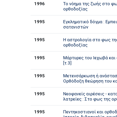
1996
Το νόημα της ζωής στο φ
ορθοδοξίας
1995
Εγκληματικό δόγμα : Εμπε
σατανιστών
1995
Η αστρολογία στο φως τη
ορθοδοξίας
1995
Μάρτυρες του Ιεχωβά και
[τ.3]
1995
Μετενσάρκωση ή ανάστασ
Ορθόδοξη θεώρηση του κ
1995
Νεοφανείς αιρέσεις - κα
λατρείες : Στο φως της ο
1995
Πεντηκοστιανοί και ορθοδ