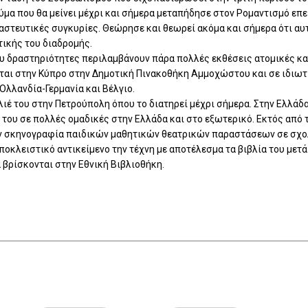
εύμα που θα μείνει μέχρι και σήμερα μεταπήδησε στον Ρομαντισμό επ
αστευτικές συγκυρίες. Θεώρησε και θεωρεί ακόμα και σήμερα ότι αυτή
τικής του διαδρομής.
ου δραστηριότητες περιλαμβάνουν πάρα πολλές εκθέσεις ατομικές κα
ται στην Κύπρο στην Δημοτική Πινακοθήκη Αμμοχώστου και σε ιδιωτ
Ολλανδία-Γερμανία και Βέλγιο.
λιέ του στην Πετρούπολη όπου το διατηρεί μέχρι σήμερα. Στην Ελλάδ
 του σε πολλές ομαδικές στην Ελλάδα και στο εξωτερικό. Εκτός από 
ν σκηνογραφία παιδικών μαθητικών θεατρικών παραστάσεων σε σχολε
αποκλειστικό αντικείμενο την τέχνη με αποτέλεσμα τα βιβλία του με
 βρίσκονται στην Εθνική Βιβλιοθήκη.