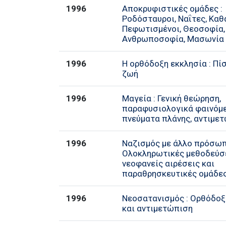
1996
Αποκρυφιστικές ομάδες :
Ροδόσταυροι, Ναΐτες, Καθ
Πεφωτισμένοι, Θεοσοφία,
Ανθρωποσοφία, Μασωνία
1996
Η ορθόδοξη εκκλησία : Πίσ
ζωή
1996
Μαγεία : Γενική θεώρηση,
παραφυσιολογικά φαινόμε
πνεύματα πλάνης, αντιμε
1996
Ναζισμός με άλλο πρόσωπ
Ολοκληρωτικές μεθοδεύσ
νεοφανείς αιρέσεις και
παραθρησκευτικές ομάδε
1996
Νεοσατανισμός : Ορθόδο
και αντιμετώπιση