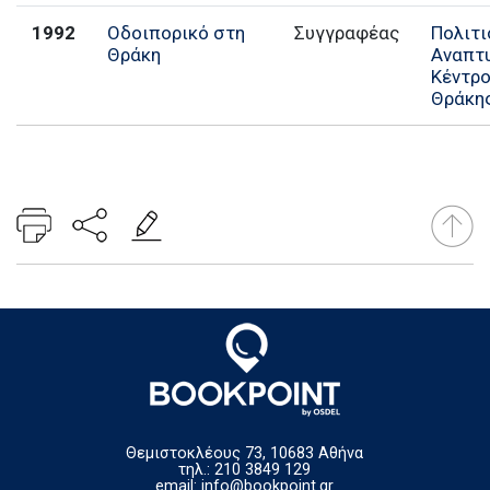
1992
Οδοιπορικό στη
Συγγραφέας
Πολιτι
Θράκη
Αναπτ
Κέντρ
Θράκη
Θεμιστοκλέους 73, 10683 Αθήνα
τηλ.: 210 3849 129
email:
info@bookpoint.gr