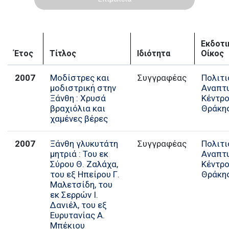
Εκδοτι
Έτος
Τίτλος
Ιδιότητα
Οίκος
2007
Μοδίστρες και
Συγγραφέας
Πολιτι
μοδιστρική στην
Αναπτ
Ξάνθη : Χρυσά
Κέντρ
βραχιόλια και
Θράκη
χαμένες βέρες
2007
Ξάνθη γλυκυτάτη
Συγγραφέας
Πολιτι
μητριά : Του εκ
Αναπτ
Σύρου Θ. Ζαλάχα,
Κέντρ
του εξ Ηπείρου Γ.
Θράκη
Μαλετσίδη, του
εκ Σερρών Ι.
Δανιέλ, του εξ
Ευρυτανίας Α.
Μπέκιου