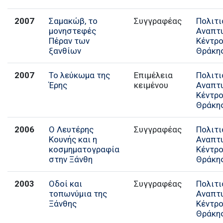
2007
Σαμακώβ, το
Συγγραφέας
Πολιτι
μονηστεφές
Αναπτ
Πέραν των
Κέντρ
ξανθίων
Θράκη
2007
Το λεύκωμα της
Επιμέλεια
Πολιτι
Έρης
κειμένου
Αναπτ
Κέντρ
Θράκη
2006
Ο Λευτέρης
Συγγραφέας
Πολιτι
Κουνής και η
Αναπτ
κοσμηματογραφία
Κέντρ
στην Ξάνθη
Θράκη
2003
Οδοί και
Συγγραφέας
Πολιτι
τοπωνύμια της
Αναπτ
Ξάνθης
Κέντρ
Θράκη