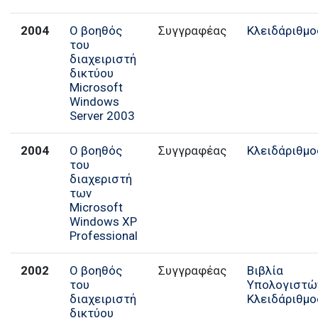
2004
Ο βοηθός
Συγγραφέας
Κλειδάριθμο
του
διαχειριστή
δικτύου
Microsoft
Windows
Server 2003
2004
Ο βοηθός
Συγγραφέας
Κλειδάριθμο
του
διαχεριστή
των
Microsoft
Windows XP
Professional
2002
Ο βοηθός
Συγγραφέας
Βιβλία
του
Υπολογιστώ
διαχειριστή
Κλειδάριθμο
δικτύου