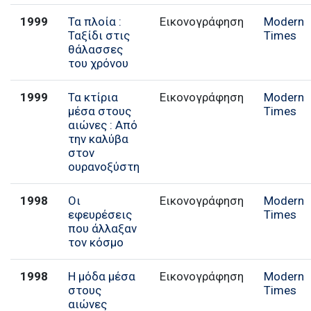
1999
Τα πλοία :
Εικονογράφηση
Modern
Ταξίδι στις
Times
θάλασσες
του χρόνου
1999
Τα κτίρια
Εικονογράφηση
Modern
μέσα στους
Times
αιώνες : Από
την καλύβα
στον
ουρανοξύστη
1998
Οι
Εικονογράφηση
Modern
εφευρέσεις
Times
που άλλαξαν
τον κόσμο
1998
Η μόδα μέσα
Εικονογράφηση
Modern
στους
Times
αιώνες