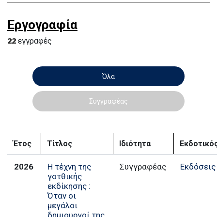
Εργογραφία
22
εγγραφές
Όλα
Συγγραφέας
Έτος
Τίτλος
Ιδιότητα
Εκδοτικό
2026
Η τέχνη της
Συγγραφέας
Εκδόσεις
γοτθικής
εκδίκησης :
Όταν οι
μεγάλοι
δημιουργοί της