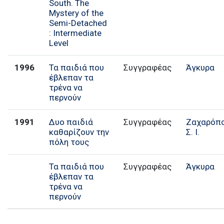
South. The
Mystery of the
Semi-Detached
: Intermediate
Level
1996
Τα παιδιά που
Συγγραφέας
Άγκυρα
έβλεπαν τα
τρένα να
περνούν
1991
Δυο παιδιά
Συγγραφέας
Ζαχαρόπ
καθαρίζουν την
Σ. Ι.
πόλη τους
Τα παιδιά που
Συγγραφέας
Άγκυρα
έβλεπαν τα
τρένα να
περνούν