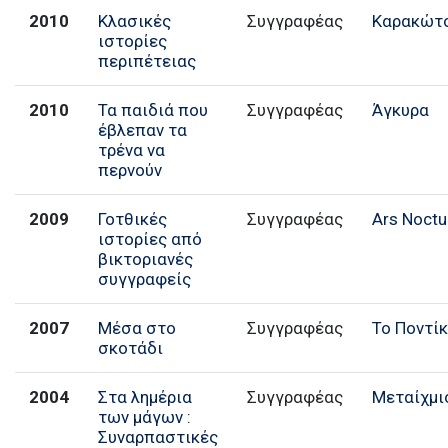
2010
Κλασικές
Συγγραφέας
Καρακώτ
ιστορίες
περιπέτειας
2010
Τα παιδιά που
Συγγραφέας
Άγκυρα
έβλεπαν τα
τρένα να
περνούν
2009
Γοτθικές
Συγγραφέας
Ars Noctu
ιστορίες από
βικτοριανές
συγγραφείς
2007
Μέσα στο
Συγγραφέας
Το Ποντίκ
σκοτάδι
2004
Στα λημέρια
Συγγραφέας
Μεταίχμι
των μάγων :
Συναρπαστικές