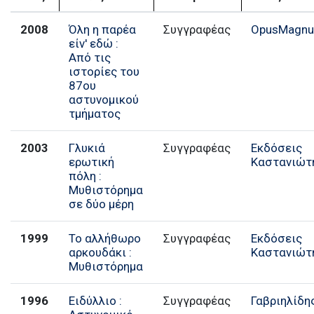
2008
Όλη η παρέα
Συγγραφέας
OpusMagn
είν' εδώ :
Από τις
ιστορίες του
87ου
αστυνομικού
τμήματος
2003
Γλυκιά
Συγγραφέας
Εκδόσεις
ερωτική
Καστανιώτ
πόλη :
Μυθιστόρημα
σε δύο μέρη
1999
Το αλλήθωρο
Συγγραφέας
Εκδόσεις
αρκουδάκι :
Καστανιώτ
Μυθιστόρημα
1996
Ειδύλλιο :
Συγγραφέας
Γαβριηλίδη