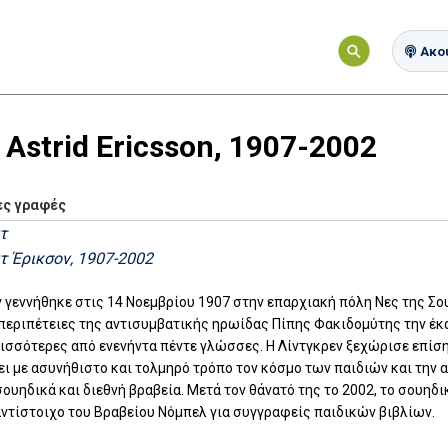
Ακού
 Astrid Ericsson, 1907-2002
ες γραφές
τ
τ Έρικσον, 1907-2002
ν γεννήθηκε στις 14 Νοεμβρίου 1907 στην επαρχιακή πόλη Νες της Σ
ι περιπέτειες της αντισυμβατικής ηρωίδας Πίπης Φακιδομύτης την έκ
ισσότερες από ενενήντα πέντε γλώσσες. Η Λίντγκρεν ξεχώρισε επίση
ι με ασυνήθιστο και τολμηρό τρόπο τον κόσμο των παιδιών και την αν
ουηδικά και διεθνή βραβεία. Μετά τον θάνατό της το 2002, το σουηδ
αντίστοιχο του Βραβείου Νόμπελ για συγγραφείς παιδικών βιβλίων.