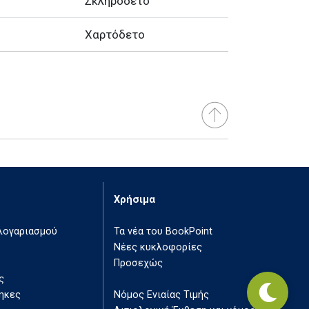
Σκληρόδετο
Χαρτόδετο
Χρήσιμα
 λογαριασμού
Τα νέα του BookPoint
Νέες κυκλοφορίες
Προσεχώς
ς
ηκες
Νόμος Ενιαίας Τιμής