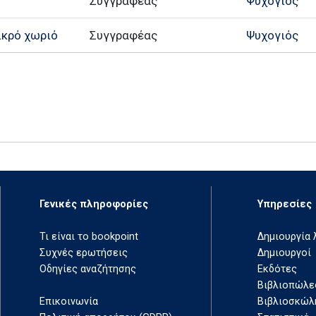
Συγγραφέας
Ψυχογιός
ικρό χωριό
Συγγραφέας
Ψυχογιός
Γενικές πληροφορίες
Υπηρεσίες
Τι είναι το bookpoint
Δημιουργία
Συχνές ερωτήσεις
Δημιουργοί
Οδηγίες αναζήτησης
Εκδότες
Βιβλιοπώλε
Επικοινωνία
Βιβλιοσκώλ