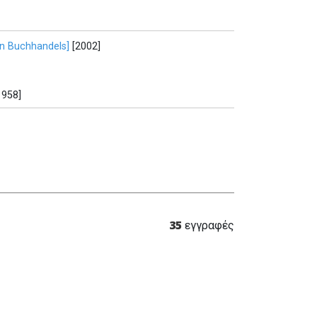
en Buchhandels]
[2002]
1958]
35
εγγραφές