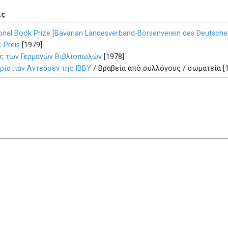
ις
ional Book Prize [Bavarian Landesverband-Börsenverein des Deutsch
-Preis
[1979]
ης των Γερμανών Βιβλιοπωλών
[1978]
ρίστιαν Άντερσεν της IBBY
/ Βραβεία από συλλόγους / σωματεία [