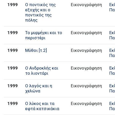
1999
Ο ποντικός της
Εικονογράφηση
Εκ
εξοχής και ο
Πα
ποντικός της
πόλης
1999
Το μυρμήγκι και το
Εικονογράφηση
Εκ
περιστέρι
Πα
1999
Μύθοι [τ.2]
Εικονογράφηση
Εκ
Πα
1999
Ο Ανδροκλής και
Εικονογράφηση
Εκ
το λιοντάρι
Πα
1999
Ο λαγός και η
Εικονογράφηση
Εκ
χελώνα
Πα
1999
Ο λύκος και τα
Εικονογράφηση
Εκ
εφτά κατσικάκια
Πα