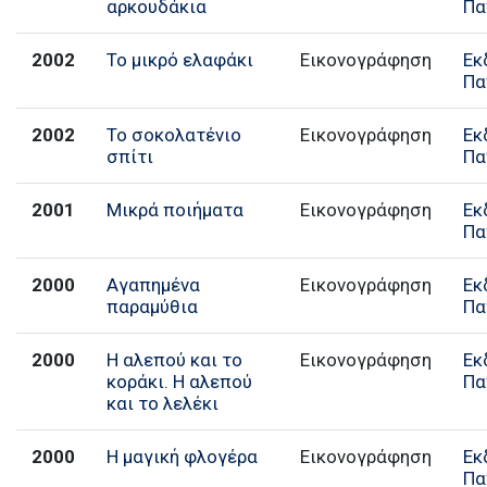
αρκουδάκια
Πα
2002
Το μικρό ελαφάκι
Εικονογράφηση
Εκ
Πα
2002
Το σοκολατένιο
Εικονογράφηση
Εκ
σπίτι
Πα
2001
Μικρά ποιήματα
Εικονογράφηση
Εκ
Πα
2000
Αγαπημένα
Εικονογράφηση
Εκ
παραμύθια
Πα
2000
Η αλεπού και το
Εικονογράφηση
Εκ
κοράκι. Η αλεπού
Πα
και το λελέκι
2000
Η μαγική φλογέρα
Εικονογράφηση
Εκ
Πα