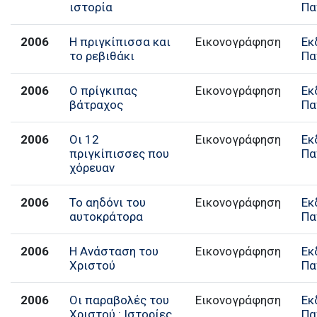
ιστορία
Πα
2006
Η πριγκίπισσα και
Εικονογράφηση
Εκ
το ρεβιθάκι
Πα
2006
Ο πρίγκιπας
Εικονογράφηση
Εκ
βάτραχος
Πα
2006
Οι 12
Εικονογράφηση
Εκ
πριγκίπισσες που
Πα
χόρευαν
2006
Το αηδόνι του
Εικονογράφηση
Εκ
αυτοκράτορα
Πα
2006
Η Ανάσταση του
Εικονογράφηση
Εκ
Χριστού
Πα
2006
Οι παραβολές του
Εικονογράφηση
Εκ
Χριστού : Ιστορίες
Πα