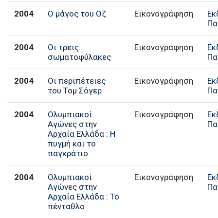
2004
Ο μάγος του Οζ
Εικονογράφηση
Εκ
Πα
2004
Οι τρεις
Εικονογράφηση
Εκ
σωματοφύλακες
Πα
2004
Οι περιπέτειες
Εικονογράφηση
Εκ
του Τομ Σόγερ
Πα
2004
Ολυμπιακοί
Εικονογράφηση
Εκ
Αγώνες στην
Πα
Αρχαία Ελλάδα : Η
πυγμή και το
παγκράτιο
2004
Ολυμπιακοί
Εικονογράφηση
Εκ
Αγώνες στην
Πα
Αρχαία Ελλάδα : Το
πένταθλο