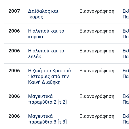
2007
Δαίδαλος και
Εικονογράφηση
Εκ
Ίκαρος
Πα
2006
Η αλεπού και το
Εικονογράφηση
Εκ
κοράκι
Πα
2006
Η αλεπού και το
Εικονογράφηση
Εκ
λελέκι
Πα
2006
Η ζωή του Χριστού
Εικονογράφηση
Εκ
: Ιστορίες από την
Πα
Καινή Διαθήκη
2006
Μαγευτικά
Εικονογράφηση
Εκ
παραμύθια 2 [τ.2]
Πα
2006
Μαγευτικά
Εικονογράφηση
Εκ
παραμύθια 3 [τ.3]
Πα