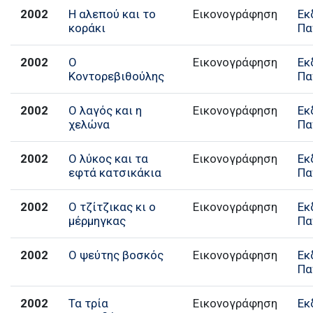
2002
Η αλεπού και το
Εικονογράφηση
Εκ
κοράκι
Πα
2002
Ο
Εικονογράφηση
Εκ
Κοντορεβιθούλης
Πα
2002
Ο λαγός και η
Εικονογράφηση
Εκ
χελώνα
Πα
2002
Ο λύκος και τα
Εικονογράφηση
Εκ
εφτά κατσικάκια
Πα
2002
Ο τζίτζικας κι ο
Εικονογράφηση
Εκ
μέρμηγκας
Πα
2002
Ο ψεύτης βοσκός
Εικονογράφηση
Εκ
Πα
2002
Τα τρία
Εικονογράφηση
Εκ