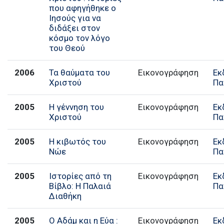
που αφηγήθηκε ο
Ιησούς για να
διδάξει στον
κόσμο τον λόγο
του Θεού
2006
Τα θαύματα του
Εικονογράφηση
Εκ
Χριστού
Πα
2005
Η γέννηση του
Εικονογράφηση
Εκ
Χριστού
Πα
2005
Η κιβωτός του
Εικονογράφηση
Εκ
Νώε
Πα
2005
Ιστορίες από τη
Εικονογράφηση
Εκ
Βίβλο: Η Παλαιά
Πα
Διαθήκη
2005
Ο Αδάμ και η Εύα :
Εικονογράφηση
Εκ