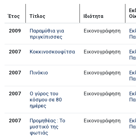
Εκ
Έτος
Τίτλος
Ιδιότητα
Οί
2009
Παραμύθια για
Εικονογράφηση
Εκ
πριγκίπισσες
Πα
2007
Κοκκινοσκουφίτσα
Εικονογράφηση
Εκ
Πα
2007
Πινόκιο
Εικονογράφηση
Εκ
Πα
2007
Ο γύρος του
Εικονογράφηση
Εκ
κόσμου σε 80
Πα
ημέρες
2007
Προμηθέας : Το
Εικονογράφηση
Εκ
μυστικό της
Πα
φωτιάς