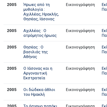
2005
Ήρωες από τη
Εικονογράφηση
Εκ
μυθολογία :
Πα
Αχιλλέας, Ηρακλής,
Θησέας, Ιάσονας
2005
Αχιλλέας : Ο
Εικονογράφηση
Εκ
ατρόμητος ήρωας
Πα
2005
Θησέας : O
Εικονογράφηση
Εκ
βασιλιάς της
Πα
Αθήνας
2005
Ο Ιάσονας και η
Εικονογράφηση
Εκ
Αργοναυτική
Πα
Εκστρατεία
2005
Οι δώδεκα άθλοι
Εικονογράφηση
Εκ
του Ηρακλή
Πα
2005
Το άσχημο παπάκι
Εικονογράφηση
Εκ