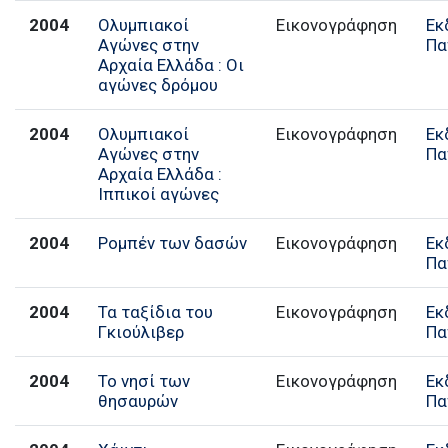
2004
Ολυμπιακοί
Εικονογράφηση
Εκ
Αγώνες στην
Πα
Αρχαία Ελλάδα : Οι
αγώνες δρόμου
2004
Ολυμπιακοί
Εικονογράφηση
Εκ
Αγώνες στην
Πα
Αρχαία Ελλάδα :
Ιππικοί αγώνες
2004
Ρομπέν των δασών
Εικονογράφηση
Εκ
Πα
2004
Τα ταξίδια του
Εικονογράφηση
Εκ
Γκιούλιβερ
Πα
2004
Το νησί των
Εικονογράφηση
Εκ
θησαυρών
Πα