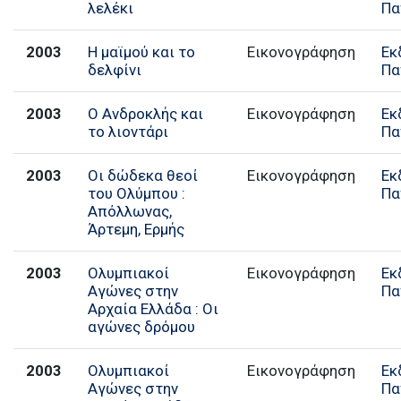
λελέκι
Πα
2003
Η μαϊμού και το
Εικονογράφηση
Εκ
δελφίνι
Πα
2003
Ο Ανδροκλής και
Εικονογράφηση
Εκ
το λιοντάρι
Πα
2003
Οι δώδεκα θεοί
Εικονογράφηση
Εκ
του Ολύμπου :
Πα
Απόλλωνας,
Άρτεμη, Ερμής
2003
Ολυμπιακοί
Εικονογράφηση
Εκ
Αγώνες στην
Πα
Αρχαία Ελλάδα : Οι
αγώνες δρόμου
2003
Ολυμπιακοί
Εικονογράφηση
Εκ
Αγώνες στην
Πα