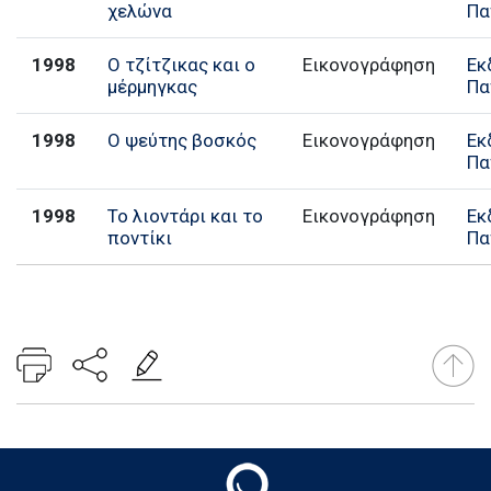
χελώνα
Πα
1998
Ο τζίτζικας και ο
Εικονογράφηση
Εκ
μέρμηγκας
Πα
1998
Ο ψεύτης βοσκός
Εικονογράφηση
Εκ
Πα
1998
Το λιοντάρι και το
Εικονογράφηση
Εκ
ποντίκι
Πα