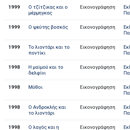
1999
Ο τζίτζικας και ο
Εικονογράφηση
Εκ
μέρμηγκας
Πα
1999
Ο ψεύτης βοσκός
Εικονογράφηση
Εκ
Πα
1999
Το λιοντάρι και το
Εικονογράφηση
Εκ
ποντίκι
Πα
1998
Η μαϊμού και το
Εικονογράφηση
Εκ
δελφίνι
Πα
1998
Μύθοι
Εικονογράφηση
Εκ
Πα
1998
Ο Ανδροκλής και
Εικονογράφηση
Εκ
το λιοντάρι
Πα
1998
Ο λαγός και η
Εικονογράφηση
Εκ