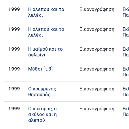
1999
Η αλεπού και το
Εικονογράφηση
Εκ
λελέκι
Πα
1999
Η αλεπού και το
Εικονογράφηση
Εκ
λελέκι
Πα
1999
Η μαϊμού και το
Εικονογράφηση
Εκ
δελφίνι
Πα
1999
Μύθοι [τ.3]
Εικονογράφηση
Εκ
Πα
1999
Ο κρυμμένος
Εικονογράφηση
Εκ
θησαυρός
Πα
1999
Ο κόκορας, ο
Εικονογράφηση
Εκ
σκύλος και η
Πα
αλεπού