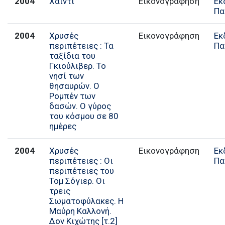
2004
Χάιντι
Εικονογράφηση
Εκ
Πα
2004
Χρυσές
Εικονογράφηση
Εκ
περιπέτειες : Τα
Πα
ταξίδια του
Γκιούλιβερ. Το
νησί των
θησαυρών. Ο
Ρομπέν των
δασών. Ο γύρος
του κόσμου σε 80
ημέρες
2004
Χρυσές
Εικονογράφηση
Εκ
περιπέτειες : Οι
Πα
περιπέτειες του
Τομ Σόγιερ. Οι
τρεις
Σωματοφύλακες. Η
Μαύρη Καλλονή.
Δον Κιχώτης [τ.2]