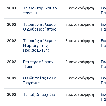
2003
Το λιοντάρι και το
Εικονογράφηση
Εκ
ποντίκι
Πα
2002
Τρωικός πόλεμος :
Εικονογράφηση
Εκ
Ο Δούρειος Ίππος
Πα
2002
Τρωικός πόλεμος :
Εικονογράφηση
Εκ
Η αρπαγή της
Πα
Ωραίας Ελένης
2002
Επιστροφή στην
Εικονογράφηση
Εκ
Ιθάκη
Πα
2002
Ο Οδυσσέας και οι
Εικονογράφηση
Εκ
Σειρήνες
Πα
2002
Το ταξίδι αρχίζει
Εικονογράφηση
Εκ
Πα