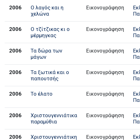
2006
Ο λαγός και η
Εικονογράφηση
Εκ
χελώνα
Πα
2006
Ο τζίτζικας κι ο
Εικονογράφηση
Εκ
μέρμηγκας
Πα
2006
Τα δώρα των
Εικονογράφηση
Εκ
μάγων
Πα
2006
Τα ξωτικά και ο
Εικονογράφηση
Εκ
παπουτσής
Πα
2006
Το έλατο
Εικονογράφηση
Εκ
Πα
2006
Χριστουγεννιάτικα
Εικονογράφηση
Εκ
παραμύθια
Πα
2006
Χριστουγεννιάτικη
Εικονογράφηση
Εκ