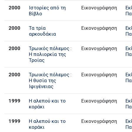
2000
Ιστορίες από τη
Εικονογράφηση
Εκ
Βίβλο
Πα
2000
Τα τρία
Εικονογράφηση
Εκ
αρκουδάκια
Πα
2000
Τρωικός πόλεμος :
Εικονογράφηση
Εκ
Η πολιορκία της
Πα
Τροίας
2000
Τρωικός πόλεμος :
Εικονογράφηση
Εκ
Η θυσία της
Πα
Ιφιγένειας
1999
Η αλεπού και το
Εικονογράφηση
Εκ
κοράκι
Πα
1999
Η αλεπού και το
Εικονογράφηση
Εκ
κοράκι
Πα