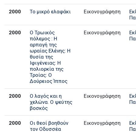
2000
Το μικρό ελαφάκι
Εικονογράφηση
Εκ
Πα
2000
Ο Τρωικός
Εικονογράφηση
Εκ
πόλεμος : Η
Πα
αρπαγή της
ωραίας Ελένης: Η
θυσία της
Ιφιγένειας: Η
πολιορκία της
Τροίας: Ο
Δούρειος Ίππος
2000
Ο λαγός και η
Εικονογράφηση
Εκ
χελώνα. Ο ψεύτης
Πα
βοσκός
2000
Οι θεοί βοηθούν
Εικονογράφηση
Εκ
τον Οδυσσέα
Πα