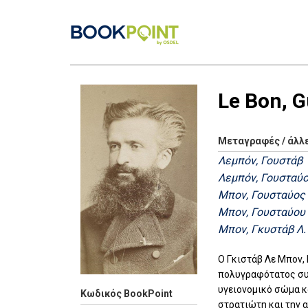
Le Bon, 
Μεταγραφές / άλλ
Λεμπόν, Γουστάβ
Λεμπόν, Γουσταύ
Μπον, Γουσταύος
Μπον, Γουσταύου
Μπον, Γκυστάβ Λ.
O Γκιστάβ Λε Μπον,
πολυγραφότατος συγ
υγειονομικό σώμα κα
Κωδικός BookPoint
στρατιώτη και την 