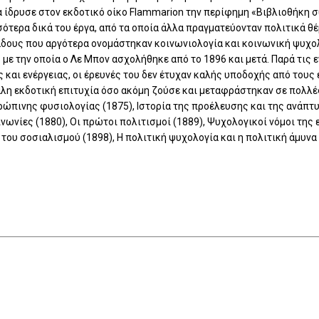
ρα ίδρυσε στον εκδοτικό οίκο Flammarion την περίφημη «Βιβλιοθήκη
σότερα δικά του έργα, από τα οποία άλλα πραγματεύονταν πολιτικά θ
δους που αργότερα ονομάστηκαν κοινωνιολογία και κοινωνική ψυχο
με την οποία ο Λε Μπον ασχολήθηκε από το 1896 και μετά. Παρά τις 
 και ενέργειας, οι έρευνές του δεν έτυχαν καλής υποδοχής από τους ε
λη εκδοτική επιτυχία όσο ακόμη ζούσε και μεταφράστηκαν σε πολλέ
ρώπινης φυσιολογίας (1875), Ιστορία της προέλευσης και της ανάπτ
νωνίες (1880), Οι πρώτοι πολιτισμοί (1889), Ψυχολογικοί νόμοι της
 του σοσιαλισμού (1898), Η πολιτική ψυχολογία και η πολιτική άμυνα 