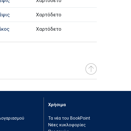
έψις
Χαρτόδετο
έψις
Χαρτόδετο
ίκος
Χαρτόδετο
Χρήσιμα
 λογαριασμού
Τα νέα του BookPoint
Νέες κυκλοφορίες