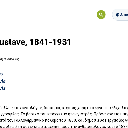
Ακού
Gustave, 1841-1931
ες γραφές
ου
 Λε
 Λε
 Γάλλος κοινωνιολόγος, διάσημος κυρίως χάρη στο έργο του Ψυχολογ
γραφέας. Το βασικό του επάγγελμα ήταν γιατρός. Πρόσφερε τις υπηρ
τά τον Γαλλογερμανικό πόλεμο του 1870, και δημοσίευσε εργασίες για
ασφυξία. Στη συνέχεια στράφηκε προς την ανθρωπολογία, και το 188