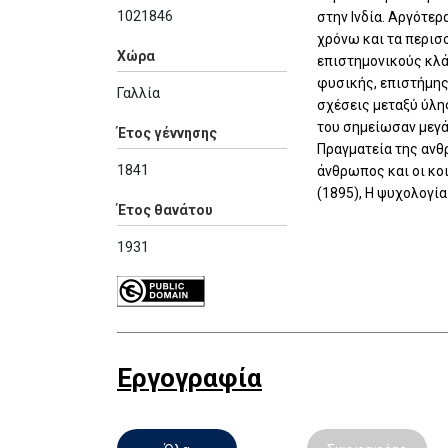
1021846
στην Ινδία. Αργότε
χρόνω και τα περισ
Χώρα
επιστημονικούς κλά
φυσικής, επιστήμης 
Γαλλία
σχέσεις μεταξύ ύλης
του σημείωσαν μεγά
Έτος γέννησης
Πραγματεία της ανθ
1841
άνθρωπος και οι κοι
(1895), Η ψυχολογία
Έτος θανάτου
1931
Εργογραφία