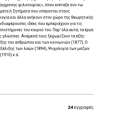
 σύγχρονης φιλοσοφίας», όπου ενέταξε συν τω
έματα ή ζητήματα που υπάγονται στους
λογία και άλλα ανήκουν στον χώρο της θεωρητικής
ενδιαφέρουσες ιδέες που εμπεριέχουν για τις
πιστήμονες του καιρού του. Παρ’ όλα αυτά, τα έργα
ς γλώσσες. Ανάμεσά τους ξεχωρίζουν τα εξής:
υξης του ανθρώπου και των κοινωνιών (1877), Ο
 εξέλιξης των λαών (1894), Ψυχολογία των μαζών
(1910) κ.ά.
24
εγγραφές