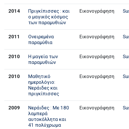
2014
Πριγκίπισσες : και
Εικονογράφηση
Su
ο μαγικός κόσμος
των παραμυθιών
2011
Ονειρεμένα
Εικονογράφηση
Su
παραμύθια
2010
Η μαγεία των
Εικονογράφηση
Su
παραμυθιών
2010
Μαθητικό
Εικονογράφηση
Su
ημερολόγιο:
Νεράιδες και
πριγκίπισσες
2009
Νεράιδες : Με 180
Εικονογράφηση
Su
λαμπερά
αυτοκόλλητα και
41 πολύχρωμα