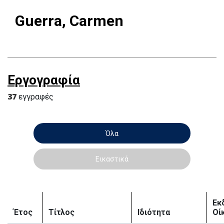
Guerra, Carmen
Εργογραφία
37
εγγραφές
Όλα
Εικαστικά
Εκ
Έτος
Τίτλος
Ιδιότητα
Οί