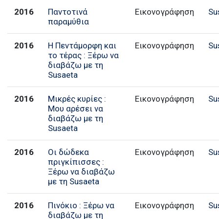
2016
Παντοτινά
Εικονογράφηση
Su
παραμύθια
2016
Η Πεντάμορφη και
Εικονογράφηση
Su
το τέρας : Ξέρω να
διαβάζω με τη
Susaeta
2016
Μικρές κυρίες :
Εικονογράφηση
Su
Μου αρέσει να
διαβάζω με τη
Susaeta
2016
Οι δώδεκα
Εικονογράφηση
Su
πριγκίπισσες :
Ξέρω να διαβάζω
με τη Susaeta
2016
Πινόκιο : Ξέρω να
Εικονογράφηση
Su
διαβάζω με τη