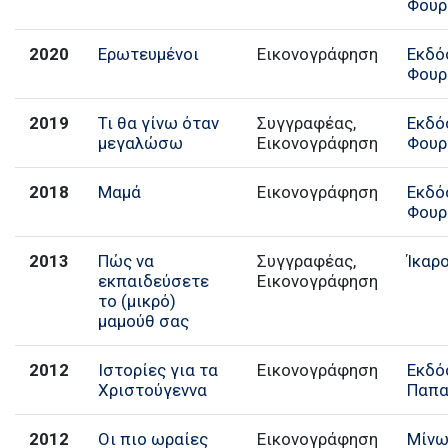
Φουρ
2020
Ερωτευμένοι
Εικονογράφηση
Εκδό
Φουρ
2019
Τι θα γίνω όταν
Συγγραφέας,
Εκδό
μεγαλώσω
Εικονογράφηση
Φουρ
2018
Μαμά
Εικονογράφηση
Εκδό
Φουρ
2013
Πώς να
Συγγραφέας,
Ίκαρ
εκπαιδεύσετε
Εικονογράφηση
το (μικρό)
μαμούθ σας
2012
Ιστορίες για τα
Εικονογράφηση
Εκδό
Χριστούγεννα
Παπα
2012
Οι πιο ωραίες
Εικονογράφηση
Μίν