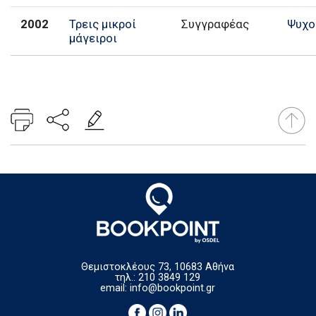
2002
Τρεις μικροί
Συγγραφέας
Ψυχο
μάγειροι
Θεμιστοκλέους 73, 10683 Αθήνα
τηλ.: 210 3849 129
email:
info@bookpoint.gr