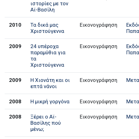
ιστορίες με τον
Αϊ-Βασίλη
2010
Τα δικά μας
Εικονογράφηση
Εκδό
Χριστούγεννα
Παπα
2009
24 υπέροχα
Εικονογράφηση
Εκδό
παραμύθια για
Παπα
τα
Χριστούγεννα
2009
Η Χιονάτη και οι
Εικονογράφηση
Μετα
επτά νάνοι
2008
Η μικρή γοργόνα
Εικονογράφηση
Μετα
2008
Ξέρει ο Αϊ-
Εικονογράφηση
Μετα
Βασίλης πού
μένω;