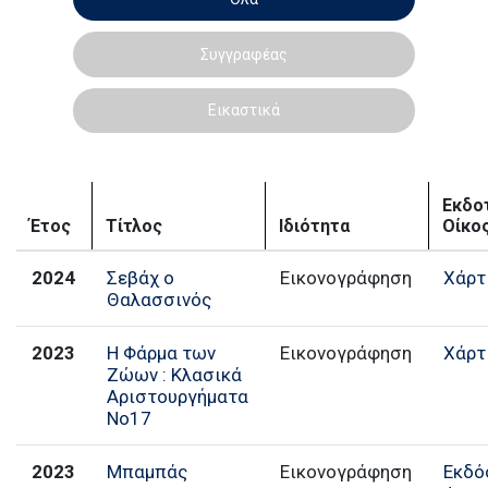
Συγγραφέας
Εικαστικά
Εκδο
Έτος
Τίτλος
Ιδιότητα
Οίκο
2024
Σεβάχ ο
Εικονογράφηση
Χάρτ
Θαλασσινός
2023
Η Φάρμα των
Εικονογράφηση
Χάρτ
Ζώων : Κλασικά
Αριστουργήματα
Νο17
2023
Μπαμπάς
Εικονογράφηση
Εκδό