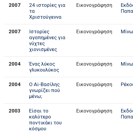
2007
24 ιστορίες για
Εικονογράφηση
Εκδό
τα
Παπα
Χριστούγεννα
2007
Ιστορίες
Εικονογράφηση
Μίν
αγαπημένες για
νύχτες
χιονισμένες
2004
Ένας λύκος
Εικονογράφηση
Μίν
γλυκουλύκος
2004
Ο Αϊ-Βασίλης
Εικονογράφηση
Ρέκο
γνωρίζει πού
μένω;
2003
Είσαι το
Εικονογράφηση
Εκδό
καλύτερο
Παπα
ποντικάκι του
κόσμου