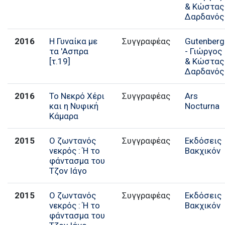
& Κώστας
Δαρδανός
2016
Η Γυναίκα με
Συγγραφέας
Gutenberg
τα 'Ασπρα
- Γιώργος
[τ.19]
& Κώστας
Δαρδανός
2016
Το Νεκρό Χέρι
Συγγραφέας
Ars
και η Νυφική
Nocturna
Κάμαρα
2015
Ο ζωντανός
Συγγραφέας
Εκδόσεις
νεκρός : Ή το
Βακχικόν
φάντασμα του
Τζον Ιάγο
2015
Ο ζωντανός
Συγγραφέας
Εκδόσεις
νεκρός : Ή το
Βακχικόν
φάντασμα του