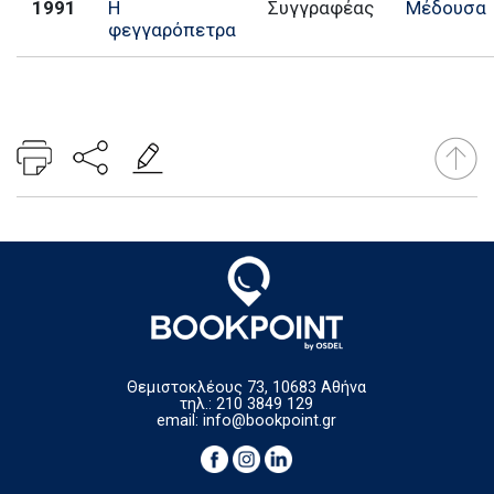
1991
Η
Συγγραφέας
Μέδουσα
φεγγαρόπετρα
Θεμιστοκλέους 73, 10683 Αθήνα
τηλ.: 210 3849 129
email:
info@bookpoint.gr