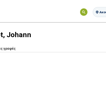
Ακού
t, Johann
ες γραφές