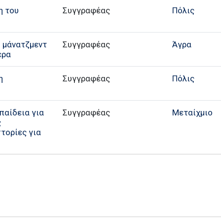
η του
Συγγραφέας
Πόλις
ο μάνατζμεντ
Συγγραφέας
Άγρα
ερα
η
Συγγραφέας
Πόλις
παίδεια για
Συγγραφέας
Μεταίχμιο
ς
τορίες για