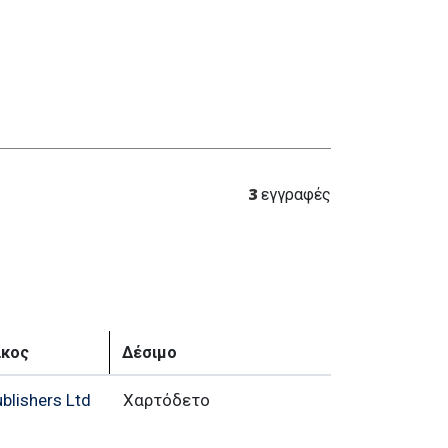
3
εγγραφές
ίκος
Δέσιμο
ublishers Ltd
Χαρτόδετο