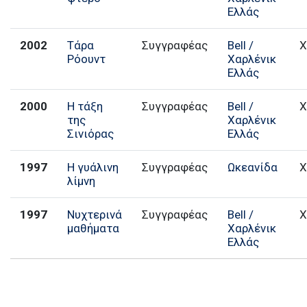
Ελλάς
2002
Τάρα
Συγγραφέας
Bell /
Χ
Ρόουντ
Χαρλένικ
Ελλάς
2000
Η τάξη
Συγγραφέας
Bell /
Χ
της
Χαρλένικ
Σινιόρας
Ελλάς
1997
Η γυάλινη
Συγγραφέας
Ωκεανίδα
Χ
λίμνη
1997
Νυχτερινά
Συγγραφέας
Bell /
Χ
μαθήματα
Χαρλένικ
Ελλάς