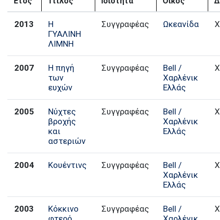
Έτος
Τίτλος
Ιδιότητα
Οίκος
Δ
2013
Η
Συγγραφέας
Ωκεανίδα
Χ
ΓΥΑΛΙΝΗ
ΛΙΜΝΗ
2007
Η πηγή
Συγγραφέας
Bell /
Χ
των
Χαρλένικ
ευχών
Ελλάς
2005
Νύχτες
Συγγραφέας
Bell /
Χ
βροχής
Χαρλένικ
και
Ελλάς
αστεριών
2004
Κουέντινς
Συγγραφέας
Bell /
Χ
Χαρλένικ
Ελλάς
2003
Κόκκινο
Συγγραφέας
Bell /
Χ
φτερό
Χαρλένικ