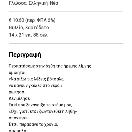
Γλώσσα:
Ελληνική, Νέα
€ 10.60 (περ. ΦΠΑ 6%)
Βιβλίο
,
Χαρτόδετο
14 x 21 εκ., 88 σελ.
Περιγραφή
Περπατήσαμε στην όχθη της ήρεμης λίμνης
αμίλητοι.
«Να ρίξω τις λέξεις βότσαλα
να κάνουν γκέλες στο νερό;»
ρώτησα.
Δεν μίλησε.
Εκεί που ξανάνοιξα το στόμα μου,
«Όχι, γιατί έτσι ζωντανεύει η λήθη»
απάντησε.
Έτσι, περάσανε τα χρόνια,
σιωπηλά.