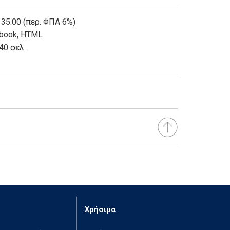
 35.00 (περ. ΦΠΑ 6%)
book
,
HTML
40 σελ.
Χρήσιμα