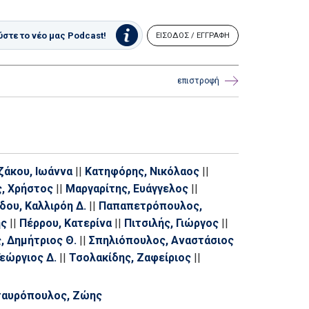
στε το νέο μας Podcast!
ΕΙΣΟΔΟΣ / ΕΓΓΡΑΦΗ
επιστροφή
ζάκου, Ιωάννα
||
Κατηφόρης, Νικόλαος
||
ς, Χρήστος
||
Μαργαρίτης, Ευάγγελος
||
δου, Καλλιρόη Δ.
||
Παπαπετρόπουλος,
ης
||
Πέρρου, Κατερίνα
||
Πιτσιλής, Γιώργος
||
, Δημήτριος Θ.
||
Σπηλιόπουλος, Αναστάσιος
εώργιος Δ.
||
Τσολακίδης, Ζαφείριος
||
ταυρόπουλος, Ζώης