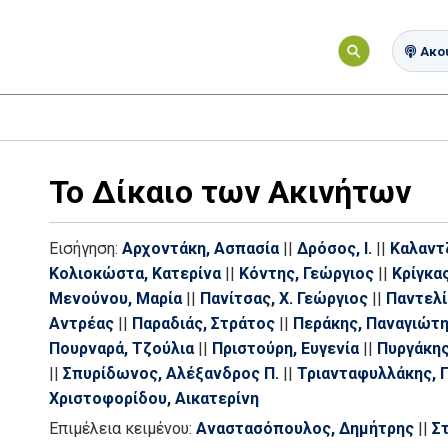
Ακού
Το Δίκαιο των Ακινήτων
Εισήγηση:
Αρχοντάκη, Ασπασία
||
Δρόσος, Ι.
||
Καλαντ
Κολιοκώστα, Κατερίνα
||
Κόντης, Γεώργιος
||
Κρίγκα
Μενούνου, Μαρία
||
Πανίτσας, Χ. Γεώργιος
||
Παντελί
Αντρέας
||
Παραδιάς, Στράτος
||
Περάκης, Παναγιώτ
Πουρναρά, Τζούλια
||
Πριστούρη, Ευγενία
||
Πυργάκης
||
Σπυρίδωνος, Αλέξανδρος Π.
||
Τριανταφυλλάκης, Γ
Χριστοφορίδου, Αικατερίνη
Επιμέλεια κειμένου:
Αναστασόπουλος, Δημήτρης
||
Σ