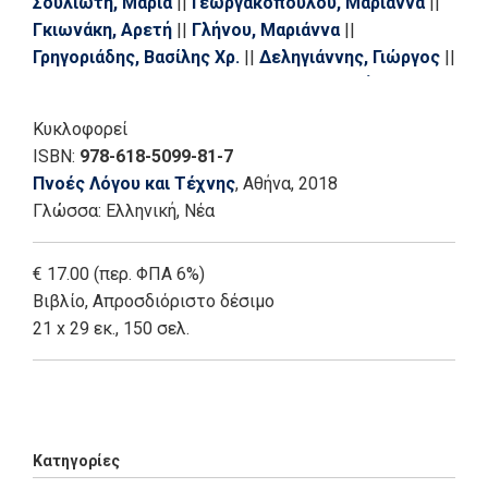
Σουλιώτη, Μαρία
||
Γεωργακοπούλου, Μαριάννα
||
Γκιωνάκη, Αρετή
||
Γλήνου, Μαριάννα
||
Γρηγοριάδης, Βασίλης Χρ.
||
Δεληγιάννης, Γιώργος
||
Δεληγιάννης, Νίκος
||
Δημητριάδης, Δημήτρης Α.
||
Δραγούνη, Βασιλική
||
Ζορμπαλάς, Γιάννης
||
Κυκλοφορεί
Καντάνη, Μαρία Κ.
||
Καντιώτη, Ολυμπία
||
ISBN:
978-618-5099-81-7
Κατσιάνου, Βαρβάρα
||
Κιτσούκη - Βασιλειάδου,
Πνοές Λόγου και Τέχνης
, Αθήνα
, 2018
Γεωργία
||
Κοκαβέσης, Δημήτριος
||
Λεοντή,
Γλώσσα:
Ελληνική, Νέα
Ασημίνα
||
Λιανός, Νίκος
||
Μακρής, Τέλης
||
Μαρκοπουλιώτου, Μαρία - Νεφέλη
||
Μαυρουδή -
€ 17.00 (περ. ΦΠΑ 6%)
Μούλιου, Λένα
||
Μπόμπας, Λεωνίδας Χ.
||
Νιρβάνα,
Βιβλίο
,
Απροσδιόριστο δέσιμο
Λήδα
||
Ντόβας, Μιλτιάδης
||
Ντούρα - Καββαδία,
21 x 29 εκ., 150 σελ.
Ειρήνη
||
Παναγιώτα, Δράκου
||
Παντελάκη, Πόπη
||
Παπαδοπούλου, Ναταλία
||
Πλούμπη, Χριστίνα
||
Ρίζου, Χαρίκλεια
||
Σπαχής, Οδυσσέας
||
Τζουρά,
Add: 2018-09-12 05:43:46 - Upd: 2026-06-23 12:37:34
Μαρία
||
Τουμανίδης, Χρήστος
||
Χαρατσάρης,
Χρήστος
Κατηγορίες