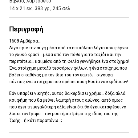
Βιβλίο
,
Χαρτόδετο
14 x 21 εκ., 383 γρ., 245 σελ.
Περιγραφή
1608 Αμβέρσα...
Λίγο πριν την αυγή μέσα από τα επιπόλαια λόγια που φέρνει
το γλυκό κρασί... μέσα από τον πόθο για το ταξίδι και την
περιπέτεια... και μέσα από τη φιλία γεννήθηκε ένα στοίχημα!
Ένα στοίχημα μεταξύ τεσσάρων φίλων, ή ένα στοίχημα που
βάζει ο καθένας με τον ίδιο του τον εαυτό;... σίγουρα
πάντως ένα στοίχημα που πρέπει πάση θυσία να κερδίσουν!
Εάν υπάρξει νικητής, αυτός θα κερδίσει χρήμα... δόξα αλλά
και φήμη που θα μείνει λαμπρή στους αιώνες, αυτό όμως
που έχει τη μεγαλύτερη αξία είναι ότι θα έχει καταφέρει να
λύσει τον Γρίφο... τον μυστήριο Γρίφο της ίδιας του της
ζωής... ή κάτι παραπάνω...;