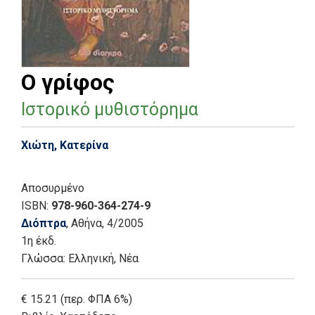
Ο γρίφος
Ιστορικό μυθιστόρημα
Χιώτη, Κατερίνα
Αποσυρμένο
ISBN:
978-960-364-274-9
Διόπτρα
, Αθήνα
, 4/2005
1η έκδ.
Γλώσσα:
Ελληνική, Νέα
€ 15.21 (περ. ΦΠΑ 6%)